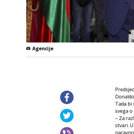
Agencije
Predsjed
Donaldo
Tada bi 
svega o 
– Za raz
stvari. 
naravno,