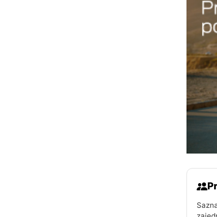
Pr
Sazna
zajed