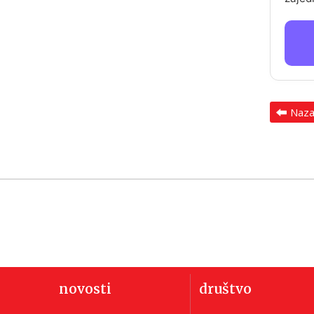
Naz
novosti
društvo