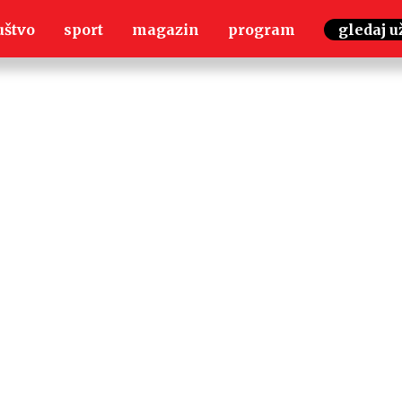
uštvo
sport
magazin
program
gledaj u