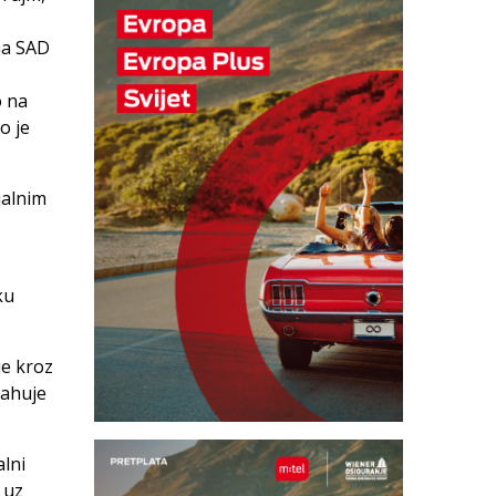
ma SAD
o na
o je
jalnim
ku
je kroz
rahuje
alni
 uz