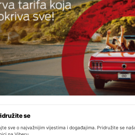
idružite se
jte sve o najvažnijim vijestima i događajima. Pridružite se naš
nici na Viberu.