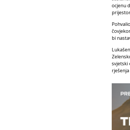
ocjenu d
prijesto
Pohvalio
čovjekom
bi nasta
Lukašen
Zelensko
svjetski
rješenja