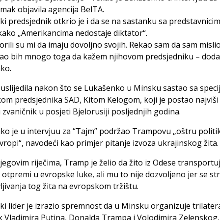
snimak objavila agencija BelTA.
ki predsjednik otkrio je i da se na sastanku sa predstavnici
kako „Amerikancima nedostaje diktator“.
rili su mi da imaju dovoljno svojih. Rekao sam da sam misli
mao bih mnogo toga da kažem njihovom predsjedniku – doda
ko.
e uslijedila nakon što se Lukašenko u Minsku sastao sa speci
kom predsjednika SAD, Kitom Kelogom, koji je postao najviši
 zvaničnik u posjeti Bjelorusiji posljednjih godina.
o je u intervjuu za “Tajm” podržao Trampovu „oštru politi
ropi“, navodeći kao primjer pitanje izvoza ukrajinskog žita.
egovim riječima, Tramp je želio da žito iz Odese transportu
i otpremi u evropske luke, ali mu to nije dozvoljeno jer se st
ljivanja tog žita na evropskom tržištu.
ki lider je izrazio spremnost da u Minsku organizuje trilater
 Vladimira Putina, Donalda Trampa i Volodimira Zelenskog,