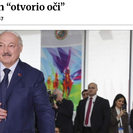
 “otvorio oči”
57