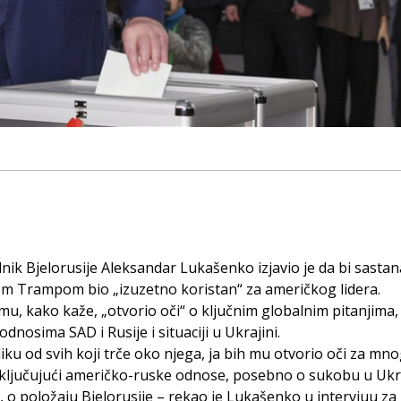
nik Bjelorusije Aleksandar Lukašenko izjavio je da bi sastan
m Trampom bio „izuzetno koristan“ za američkog lidera.
mu, kako kaže, „otvorio oči“ o ključnim globalnim pitanjima, 
odnosima SAD i Rusije i situaciji u Ukrajini.
liku od svih koji trče oko njega, ja bih mu otvorio oči za mn
Uključujući američko-ruske odnose, posebno o sukobu u Ukraj
 o položaju Bjelorusije – rekao je Lukašenko u intervjuu za