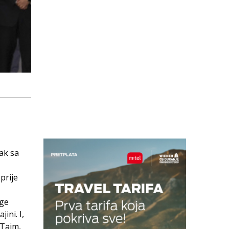
ak sa
prije
oge
ini. I,
 Tajm,