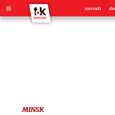
Skip
novosti
dr
to
content
MINSK