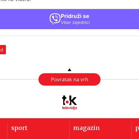
Pridruži se
Viber zajednici
ad
Povratak na vrh
sport
magazin