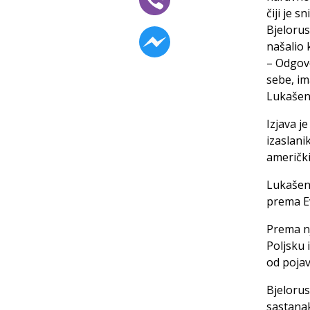
čiji je 
Bjelorus
našalio 
– Odgovo
sebe, i
Lukašen
Izjava j
izaslani
američki
Lukašenk
prema Ev
Prema nj
Poljsku 
od pojav
Bjelorus
sastanak