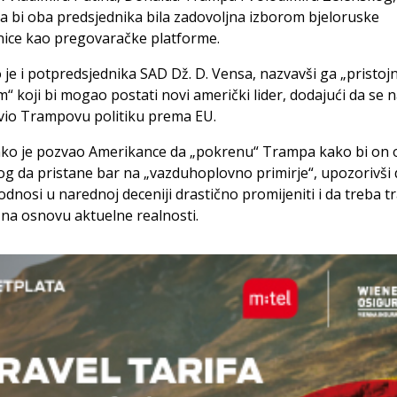
a bi oba predsjednika bila zadovoljna izborom bjeloruske
nice kao pregovaračke platforme.
 je i potpredsjednika SAD Dž. D. Vensa, nazvavši ga „pristoj
“ koji bi mogao postati novi američki lider, dodajući da se 
vio Trampovu politiku prema EU.
ko je pozvao Amerikance da „pokrenu“ Trampa kako bi on 
g da pristane bar na „vazduhoplovno primirje“, upozorivši 
 odnosi u narednoj deceniji drastično promijeniti i da treba tr
 na osnovu aktuelne realnosti.