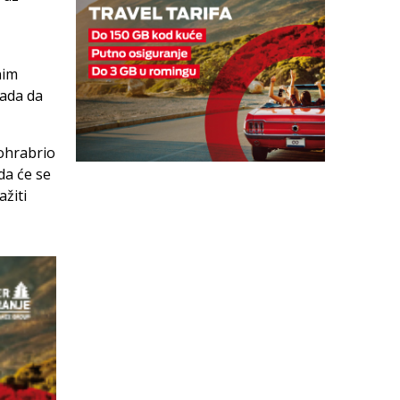
nim
nada da
ohrabrio
da će se
ažiti