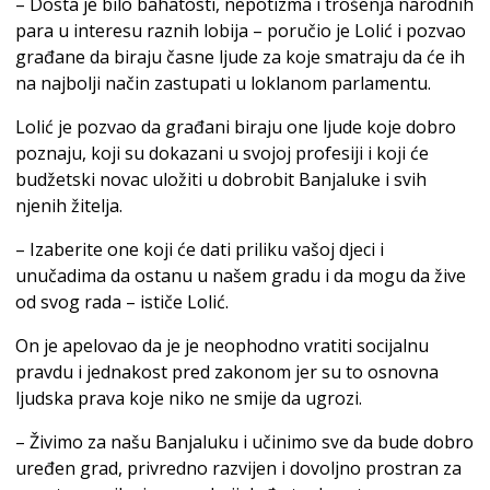
– Dosta je bilo bahatosti, nepotizma i trošenja narodnih
para u interesu raznih lobija – poručio je Lolić i pozvao
građane da biraju časne ljude za koje smatraju da će ih
na najbolji način zastupati u loklanom parlamentu.
Lolić je pozvao da građani biraju one ljude koje dobro
poznaju, koji su dokazani u svojoj profesiji i koji će
budžetski novac uložiti u dobrobit Banjaluke i svih
njenih žitelja.
– Izaberite one koji će dati priliku vašoj djeci i
unučadima da ostanu u našem gradu i da mogu da žive
od svog rada – ističe Lolić.
On je apelovao da je je neophodno vratiti socijalnu
pravdu i jednakost pred zakonom jer su to osnovna
ljudska prava koje niko ne smije da ugrozi.
– Živimo za našu Banjaluku i učinimo sve da bude dobro
uređen grad, privredno razvijen i dovoljno prostran za