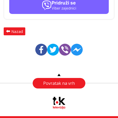
Pridruži se
Viber zajednici
Nazad
Povratak na vrh