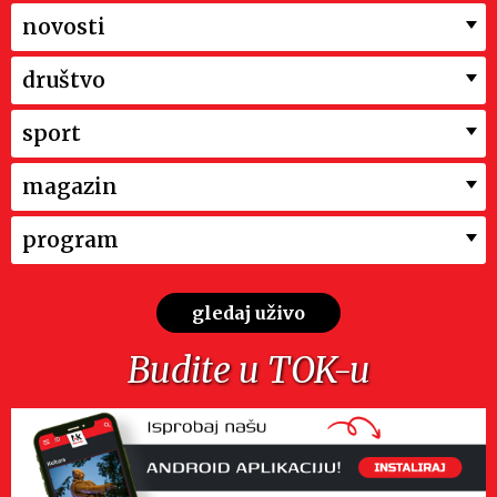
novosti
društvo
sport
magazin
program
gledaj uživo
Budite u TOK-u