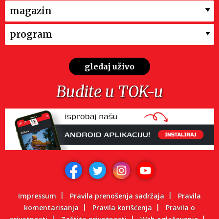
magazin
program
gledaj uživo
Budite u TOK-u
Impressum
Pravila prenošenja sadržaja
Pravila
komentarisanja
Pravila korišćenja
Pravila o