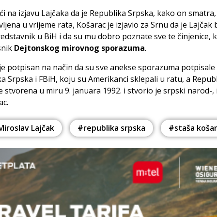
i na izjavu Lajčaka da je Republika Srpska, kako on smatra,
ljena u vrijeme rata, Košarac je izjavio za Srnu da je Lajčak 
redstavnik u BiH i da su mu dobro poznate sve te činjenice, k
snik
Dejtonskog mirovnog sporazuma
.
je potpisan na način da su sve anekse sporazuma potpisale
a Srpska i FBiH, koju su Amerikanci sklepali u ratu, a Repub
e stvorena u miru 9. januara 1992. i stvorio je srpski narod-,
ac.
iroslav Lajčak
#republika srpska
#staša koša