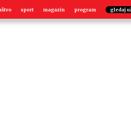
uštvo
sport
magazin
program
gledaj u