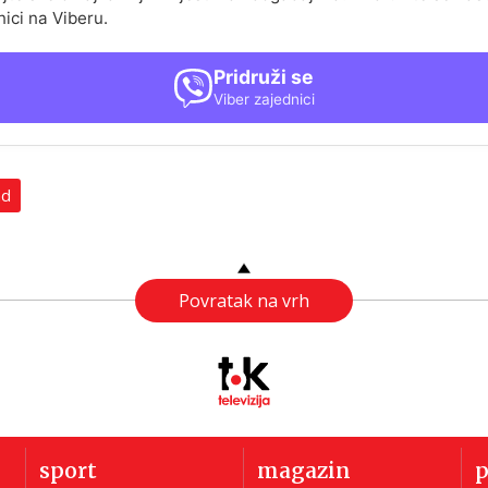
nici na Viberu.
Pridruži se
Viber zajednici
ad
Povratak na vrh
sport
magazin