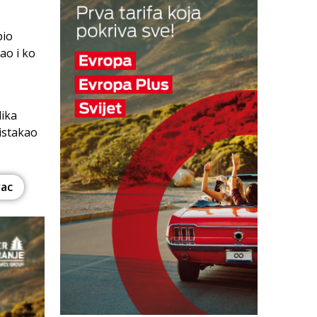
bio
ao i ko
lika
 istakao
rac