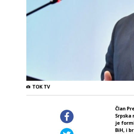
TOK TV
Član Pr
Srpska 
je form
BiH, i 