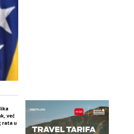
lika
ak, već
g rata u