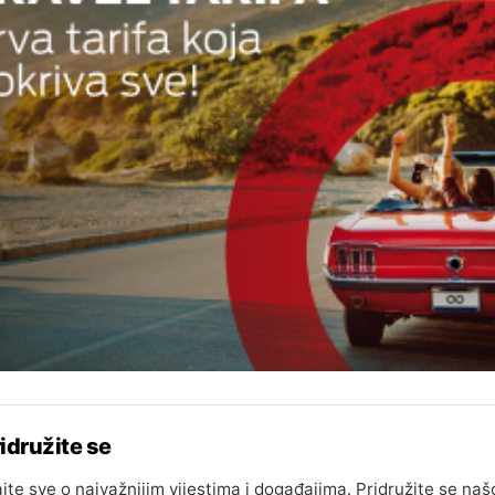
idružite se
jte sve o najvažnijim vijestima i događajima. Pridružite se naš