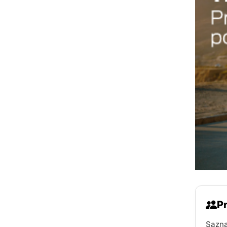
Pr
Sazna