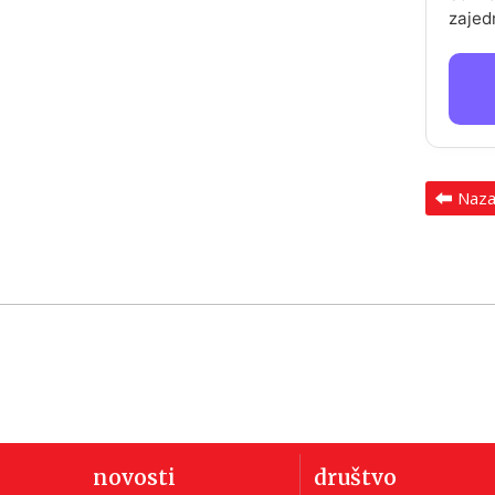
zajed
Naz
novosti
društvo