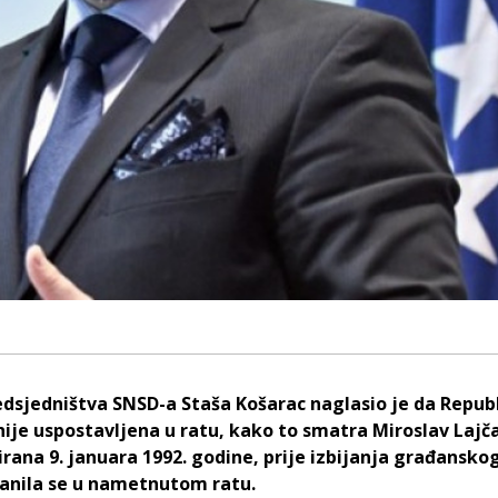
edsjedništva SNSD-a Staša Košarac naglasio je da Repub
nije uspostavljena u ratu, kako to smatra Miroslav Lajč
irana 9. januara 1992. godine, prije izbijanja građansko
branila se u nametnutom ratu.