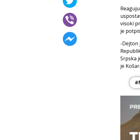
Reagujuć
uspostav
visoki p
je potpi
-Dejton 
Republik
Srpska j
je Košar
#M