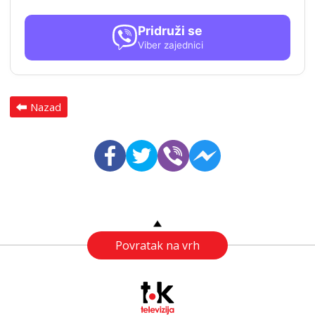
Pridruži se
Viber zajednici
Nazad
Povratak na vrh