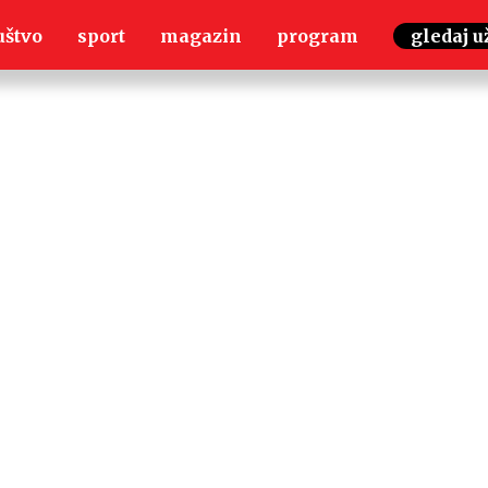
uštvo
sport
magazin
program
gledaj u