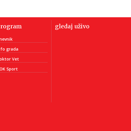
program
gledaj uživo
nevnik
nfo grada
oktor Vet
OK Sport