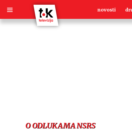
Skip
novosti
dr
to
content
O ODLUKAMA NSRS