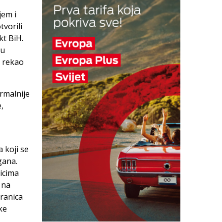
jem i
vorili
kt BiH.
ku
, rekao
rmalnije
,
 koji se
gana.
nicima
 na
ranica
ke