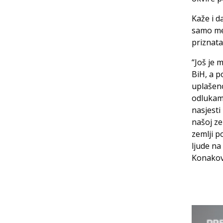
Kaže i d
samo me
priznata
“Još je 
BiH, a p
uplašeno
odlukama
nasjesti
našoj ze
zemlji p
ljude na
Konakov