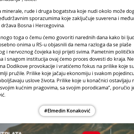
a minerale, rude i druga bogatstva koje nudi okolo može do
đudržavnim sporazumima koje zaključuje suverena i međ
 država Bosna i Hercegovina.
mnogo toga o čemu ćemo govoriti narednih dana kako bi lju
osebno onima u RS-u objasnili da nema razloga da se plaše
g i nervoznog čovjeka koji prijeti svima. Pametnim političk
 i snagom institucija ovaj ćemo proces dovesti do kraja. 
 na Dodikove provokacije i vratićemo fokus na prilike koje s
mlji pružile. Prilike koje jačaju ekonomiju i svakom pojedinc
oboljšavaju uslove života. Prilike koje u konačnici ostavljaju
 svojim kućnim pragovima, sa svojim porodicama”, poručio j
ić.
#Elmedin Konaković