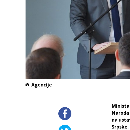
Agencije
Minista
Naroda 
na usta
Srpske.