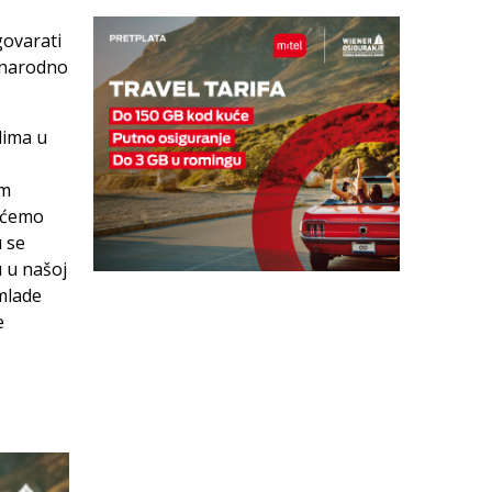
govarati
unarodno
dima u
im
Nećemo
u se
u u našoj
 mlade
e