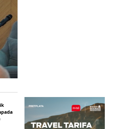
ik
napada
e