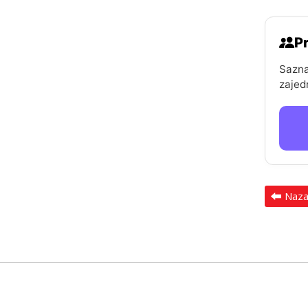
Pr
Sazna
zajed
Naz