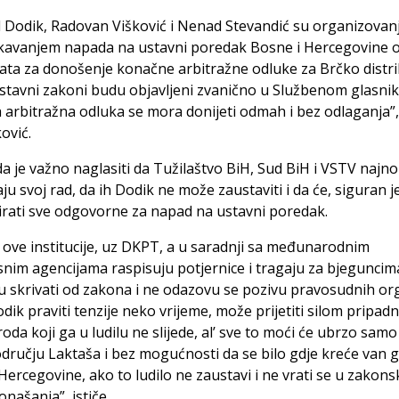
 Dodik, Radovan Višković i Nenad Stevandić su organizovan
kavanjem napada na ustavni poredak Bosne i Hercegovine ot
ata za donošenje konačne arbitražne odluke za Brčko distri
stavni zakoni budu objavljeni zvanično u Službenom glasni
arbitražna odluka se mora donijeti odmah i bez odlaganja”
ović.
a je važno naglasiti da Tužilaštvo BiH, Sud BiH i VSTV najno
aju svoj rad, da ih Dodik ne može zaustaviti i da će, siguran je
rati sve odgovorne za napad na ustavni poredak.
ove institucije, uz DKPT, a u saradnji sa međunarodnim
nim agencijama raspisuju potjernice i tragaju za bjeguncima
 skrivati od zakona i ne odazovu se pozivu pravosudnih or
ik praviti tenzije neko vrijeme, može prijetiti silom pripad
oda koji ga u ludilu ne slijede, al’ sve to moći će ubrzo samo
ručju Laktaša i bez mogućnosti da se bilo gdje kreće van g
Hercegovine, ako to ludilo ne zaustavi i ne vrati se u zakons
onašanja”, ističe.