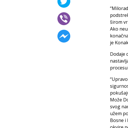
“Milorad
podstre
širom vr
Ako neu
konačna 
je Konak
Dodaje d
nastavlj
procesui
“Upravo 
sigurnos
pokušaju
Može Dod
svog nar
užem pod
Bosne i 
okvire p