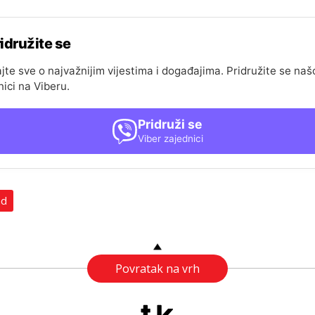
idružite se
jte sve o najvažnijim vijestima i događajima. Pridružite se naš
nici na Viberu.
Pridruži se
Viber zajednici
ad
Povratak na vrh