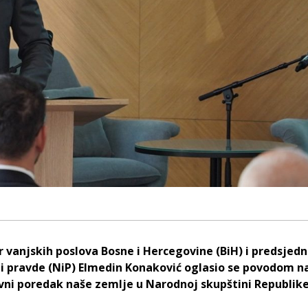
r vanjskih poslova Bosne i Hercegovine (BiH) i predsjedn
i pravde (NiP) Elmedin Konaković oglasio se povodom 
vni poredak naše zemlje u Narodnoj skupštini Republik