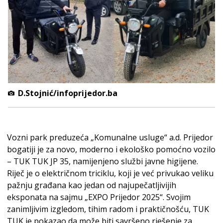
D.Stojnić/infoprijedor.ba
Vozni park preduzeća „Komunalne usluge“ a.d. Prijedor
bogatiji je za novo, moderno i ekološko pomoćno vozilo
– TUK TUK JP 35, namijenjeno službi javne higijene.
Riječ je o električnom triciklu, koji je već privukao veliku
pažnju građana kao jedan od najupečatljivijih
eksponata na sajmu „EXPO Prijedor 2025“. Svojim
zanimljivim izgledom, tihim radom i praktičnošću, TUK
TUK je pokazao da može biti savršeno rješenje za