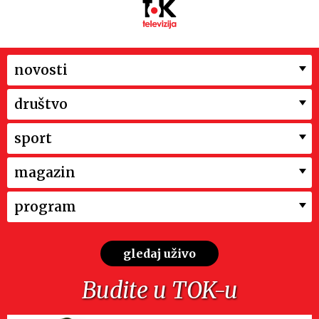
novosti
društvo
sport
magazin
program
gledaj uživo
Budite u TOK-u