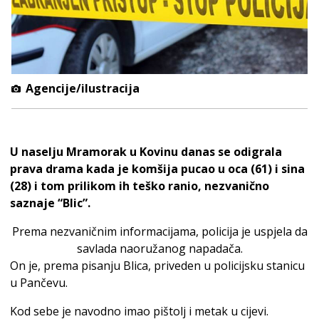
Agencije/ilustracija
U naselju Mramorak u Kovinu danas se odigrala
prava drama kada je komšija pucao u oca (61) i sina
(28) i tom prilikom ih teško ranio, nezvanično
saznaje “Blic”.
Prema nezvaničnim informacijama, policija je uspjela da
savlada naoružanog napadača.
On je, prema pisanju Blica, priveden u policijsku stanicu
u Pančevu.
Kod sebe je navodno imao pištolj i metak u cijevi.