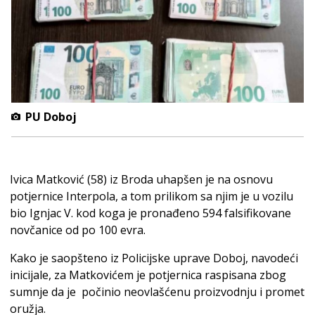
PU Doboj
Ivica Matković (58) iz Broda uhapšen je na osnovu
potjernice Interpola, a tom prilikom sa njim je u vozilu
bio Ignjac V. kod koga je pronađeno 594 falsifikovane
novčanice od po 100 evra.
Kako je saopšteno iz Policijske uprave Doboj, navodeći
inicijale, za Matkovićem je potjernica raspisana zbog
sumnje da je počinio neovlašćenu proizvodnju i promet
oružja.