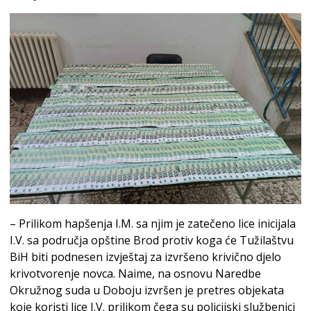
– Prilikom hapšenja I.M. sa njim je zatečeno lice inicijala
I.V. sa područja opštine Brod protiv koga će Tužilaštvu
BiH biti podnesen izvještaj za izvršeno krivično djelo
krivotvorenje novca. Naime, na osnovu Naredbe
Okružnog suda u Doboju izvršen je pretres objekata
koje koristi lice I.V. prilikom čega su policijski službenici