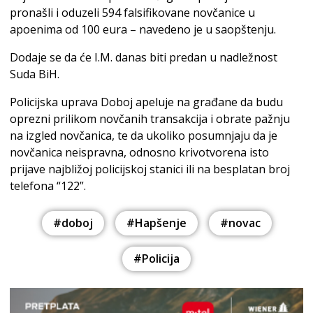
pronašli i oduzeli 594 falsifikovane novčanice u
apoenima od 100 eura – navedeno je u saopštenju.
Dodaje se da će I.M. danas biti predan u nadležnost
Suda BiH.
Policijska uprava Doboj apeluje na građane da budu
oprezni prilikom novčanih transakcija i obrate pažnju
na izgled novčanica, te da ukoliko posumnjaju da je
novčanica neispravna, odnosno krivotvorena isto
prijave najbližoj policijskoj stanici ili na besplatan broj
telefona “122”.
#doboj
#Hapšenje
#novac
#Policija