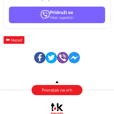
Pridruži se
Viber zajednici
Nazad
Povratak na vrh