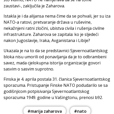
zaustavi-, zaključila je Zaharova.
Istakla je i da alijansa nema čime da se pohvali, jer su iza
NATO-a ratovi, pretvaranje država u ruševine,
nekažnjeni ratni zločini, ubistva civila i rušenja civilne
infrastrukture. Zaharova se zapitala: ko je sljedeći
nakon Jugoslavije, Iraka, Avganistana i Libije?
Ukazala je na to da se predstavnici Sjevernoatlantskog
bloka nisu umorili od ponavljanja da je to odbrambeni
savez, mada cjelokupna istorija organizacije govori
sasvim o sasvim suprotno.
Finska je 4. aprila postala 31. članica Sjevernoatlantskog
sporazuma. Pristupanje Finske NATO podudarilo se sa
godišnjicom potpisivanja Sjevernoatlantskog
sporazuma 1949. godine u Vašingtonu, prenosi b92.
#marija zaharova
#nato