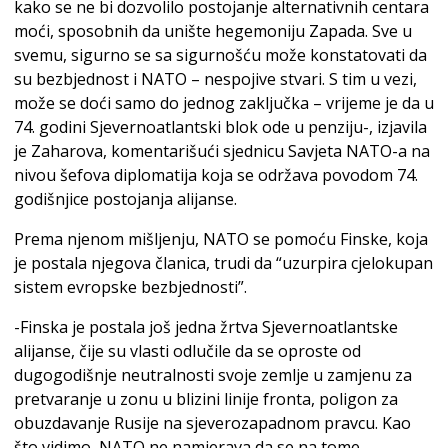
kako se ne bi dozvolilo postojanje alternativnih centara
moći, sposobnih da unište hegemoniju Zapada. Sve u
svemu, sigurno se sa sigurnošću može konstatovati da
su bezbjednost i NATO – nespojive stvari. S tim u vezi,
može se doći samo do jednog zaključka – vrijeme je da u
74. godini Sjevernoatlantski blok ode u penziju-, izjavila
je Zaharova, komentarišući sjednicu Savjeta NATO-a na
nivou šefova diplomatija koja se održava povodom 74.
godišnjice postojanja alijanse.
Prema njenom mišljenju, NATO se pomoću Finske, koja
je postala njegova članica, trudi da “uzurpira cjelokupan
sistem evropske bezbjednosti”.
-Finska je postala još jedna žrtva Sjevernoatlantske
alijanse, čije su vlasti odlučile da se oproste od
dugogodišnje neutralnosti svoje zemlje u zamjenu za
pretvaranje u zonu u blizini linije fronta, poligon za
obuzdavanje Rusije na sjeverozapadnom pravcu. Kao
što vidimo, NATO ne namjerava da se na tome