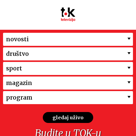
novosti
društvo
sport
magazin
program
gledaj uživo
Budite u TOK-u