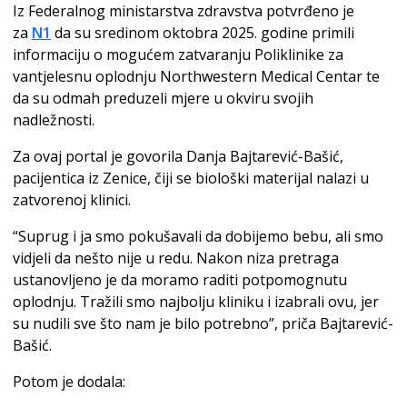
Iz Federalnog ministarstva zdravstva potvrđeno je
za
N1
da su sredinom oktobra 2025. godine primili
informaciju o mogućem zatvaranju Poliklinike za
vantjelesnu oplodnju Northwestern Medical Centar te
da su odmah preduzeli mjere u okviru svojih
nadležnosti.
Za ovaj portal je govorila Danja Bajtarević-Bašić,
pacijentica iz Zenice, čiji se biološki materijal nalazi u
zatvorenoj klinici.
“Suprug i ja smo pokušavali da dobijemo bebu, ali smo
vidjeli da nešto nije u redu. Nakon niza pretraga
ustanovljeno je da moramo raditi potpomognutu
oplodnju. Tražili smo najbolju kliniku i izabrali ovu, jer
su nudili sve što nam je bilo potrebno”, priča Bajtarević-
Bašić.
Potom je dodala: