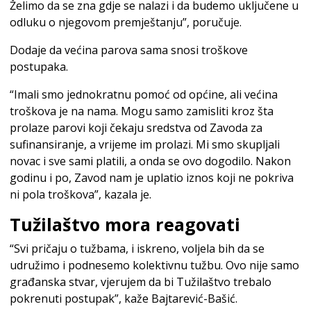
Želimo da se zna gdje se nalazi i da budemo uključene u
odluku o njegovom premještanju”, poručuje.
Dodaje da većina parova sama snosi troškove
postupaka.
“Imali smo jednokratnu pomoć od općine, ali većina
troškova je na nama. Mogu samo zamisliti kroz šta
prolaze parovi koji čekaju sredstva od Zavoda za
sufinansiranje, a vrijeme im prolazi. Mi smo skupljali
novac i sve sami platili, a onda se ovo dogodilo. Nakon
godinu i po, Zavod nam je uplatio iznos koji ne pokriva
ni pola troškova”, kazala je.
Tužilaštvo mora reagovati
“Svi pričaju o tužbama, i iskreno, voljela bih da se
udružimo i podnesemo kolektivnu tužbu. Ovo nije samo
građanska stvar, vjerujem da bi Tužilaštvo trebalo
pokrenuti postupak”, kaže Bajtarević-Bašić.