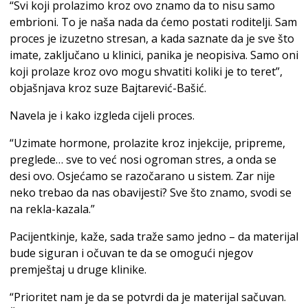
“Svi koji prolazimo kroz ovo znamo da to nisu samo
embrioni. To je naša nada da ćemo postati roditelji. Sam
proces je izuzetno stresan, a kada saznate da je sve što
imate, zaključano u klinici, panika je neopisiva. Samo oni
koji prolaze kroz ovo mogu shvatiti koliki je to teret”,
objašnjava kroz suze Bajtarević-Bašić.
Navela je i kako izgleda cijeli proces.
“Uzimate hormone, prolazite kroz injekcije, pripreme,
preglede… sve to već nosi ogroman stres, a onda se
desi ovo. Osjećamo se razočarano u sistem. Zar nije
neko trebao da nas obavijesti? Sve što znamo, svodi se
na rekla-kazala.”
Pacijentkinje, kaže, sada traže samo jedno – da materijal
bude siguran i očuvan te da se omogući njegov
premještaj u druge klinike.
“Prioritet nam je da se potvrdi da je materijal sačuvan.