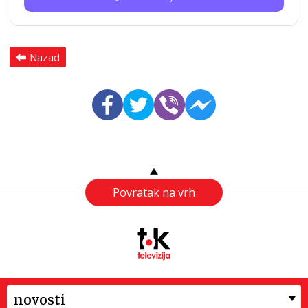
Nazad
Povratak na vrh
novosti