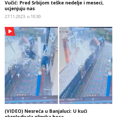
Vučić: Pred Srbijom teške nedelje i meseci,
ucjenjuju nas
27.11.2023. u 10:30
(VIDEO) Nesreća u Banjaluci: U kući
eksplodirala plinska boca