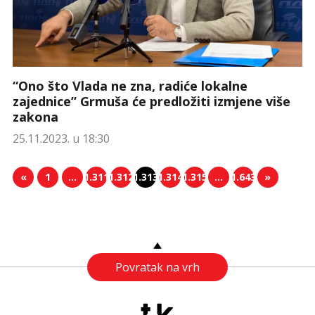
“Ono što Vlada ne zna, radiće lokalne
zajednice” Grmuša će predložiti izmjene više
zakona
25.11.2023. u 18:30
«
1
…
1.311
1.312
1.313
1.314
1.315
…
1.643
»
Povratak na vrh