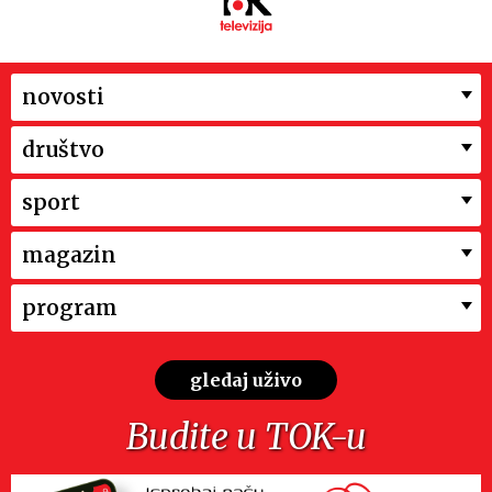
novosti
društvo
sport
magazin
program
gledaj uživo
Budite u TOK-u