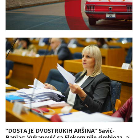
“DOSTA JE DVOSTRUKIH ARŠINA” Savić-
Banjac: Vukanović sa Elekom nije simbioza, a