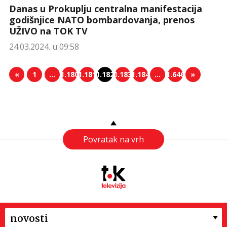
Danas u Prokuplju centralna manifestacija
godišnjice NATO bombardovanja, prenos
UŽIVO na TOK TV
24.03.2024. u 09:58
«
1
…
1.180
1.181
1.182
1.183
1.184
…
1.646
»
Povratak na vrh
novosti