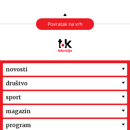
Povratak na vrh
novosti
društvo
sport
magazin
program