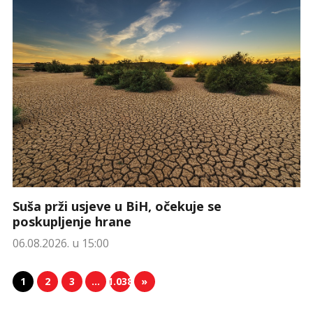
Suša prži usjeve u BiH, očekuje se
poskupljenje hrane
06.08.2026. u 15:00
1
2
3
…
1.038
»