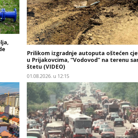
lja,
de
Prilikom izgradnje autoputa oštećen cj
u Prijakovcima, “Vodovod” na terenu sa
štetu (VIDEO)
01.08.2026. u 12:15