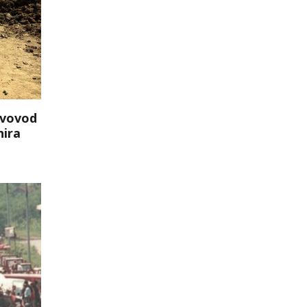
evovod
nira