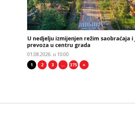
U nedjelju izmijenjen režim saobraćaja i
prevoza u centru grada
01.08.2026. u 10:00
1
2
3
…
375
»