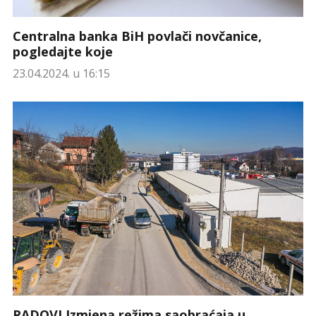
Centralna banka BiH povlači novčanice,
pogledajte koje
23.04.2024. u 16:15
RADOVI Izmjena režima saobraćaja u