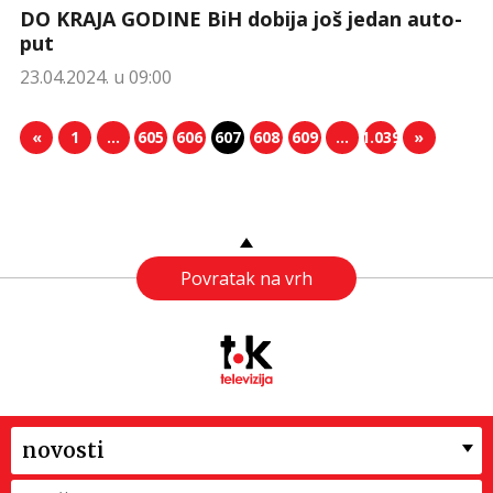
DO KRAJA GODINE BiH dobija još jedan auto-
put
23.04.2024. u 09:00
«
1
…
605
606
607
608
609
…
1.039
»
Povratak na vrh
novosti