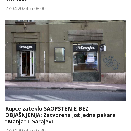
27.04.2024. u 08:00
Kupce zateklo SAOPŠTENJE BEZ
OBJAŠNJENJA: Zatvorena još jedna pekara
“Manja” u Sarajevu
27.04.2024. u 07:30