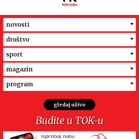
novosti
društvo
sport
magazin
program
gledaj uživo
Budite u TOK-u