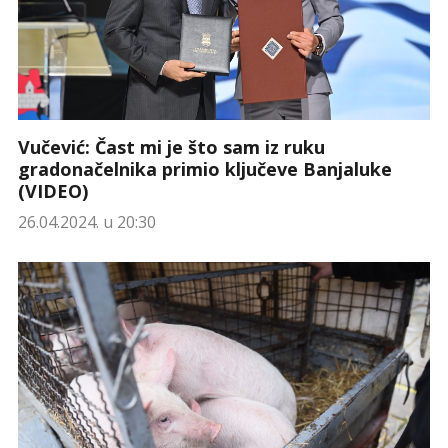
Vučević: Čast mi je što sam iz ruku
gradonačelnika primio ključeve Banjaluke
(VIDEO)
26.04.2024. u 20:30