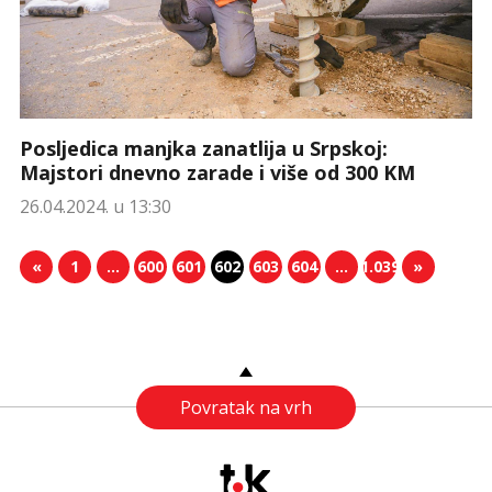
Posljedica manjka zanatlija u Srpskoj:
Majstori dnevno zarade i više od 300 KM
26.04.2024. u 13:30
«
1
…
600
601
602
603
604
…
1.039
»
Povratak na vrh