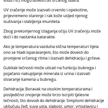
vodu i sl.) mogu dovesti do srčanog udara.
UV zračenje može izazvati crvenilo i opekotine,
prijevremeno starenje i rak kože usljed njenog
isušivanja i slabljenja imuniteta.
Zbog prekomjernog izlaganja očiju UV zračenju može
doći i do nastanka katarakte.
Ako je temperatura vazduha slična temperaturi tijela
ono se hladi isparavanjem, što može dovesti do
promjene srčanog ritma i izazvati dehidraciju i grčeve.
Gubitak tečnosti može uticati na funkciju bubrega i
pojačano nakupljanje minerala iz urina i izazvati
stvaranje kamena u bubregu.
Dehidracija: Boravak na visokim temperaturama i
posljedično znojenje može brzo iscrpiti tjelesne
tečnosti, što dovodi do dehidracije. Simptomi dehidracije
uključuju žeđ, suva usta, slabost, umor, vrtoglavicu i