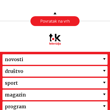
Povratak na vrh
novosti
društvo
sport
magazin
program