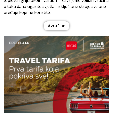
toplotu i griju okolni vazduh – za vrijeme velikih vrućina
u toku dana ugasite svjetla i isključite iz struje sve one
uređaje koje ne koristite.
#vrućine