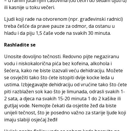
– u ranim jutarnjim časovima (od četiri do sedam ujutru)
ili kasnije u toku večeri.
Ljudi koji rade na otvorenom (npr. građevinski radnici)
treba češće da prave pauze za odmor, da ostanu u
hladu i da piju 1,5 čaše vode na svakih 30 minuta.
Rashladite se
Unosite dovoljno tečnosti. Redovno pijte negaziranu
vodu i niskokalorična pića bez kofeina, alkohola i
šećera, kako ne biste izazvali veću dehidraciju. Možete
se osvježiti tako što ćete istopiti dvije kocke leda u
ustima. Izbjegavajte dehidraciju od vrućine tako što ćete
piti razblažen sok kao što je limunada, odrasli svakih 1-
2 sata, a djeca na svakih 15-20 minuta 1 do 2 kašike ili
gutljaj vode. Nemojte čekati da osjetite žeđ da biste
unijeli tečnost, što je posedno važno za starije ljude koji
imaju slabiji osjećaj žeđi!