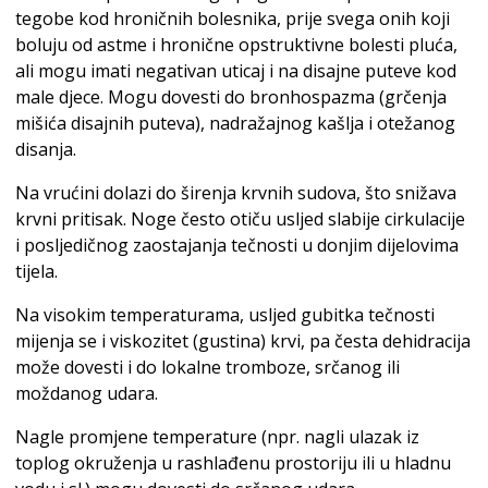
tegobe kod hroničnih bolesnika, prije svega onih koji
boluju od astme i hronične opstruktivne bolesti pluća,
ali mogu imati negativan uticaj i na disajne puteve kod
male djece. Mogu dovesti do bronhospazma (grčenja
mišića disajnih puteva), nadražajnog kašlja i otežanog
disanja.
Na vrućini dolazi do širenja krvnih sudova, što snižava
krvni pritisak. Noge često otiču usljed slabije cirkulacije
i posljedičnog zaostajanja tečnosti u donjim dijelovima
tijela.
Na visokim temperaturama, usljed gubitka tečnosti
mijenja se i viskozitet (gustina) krvi, pa česta dehidracija
može dovesti i do lokalne tromboze, srčanog ili
moždanog udara.
Nagle promjene temperature (npr. nagli ulazak iz
toplog okruženja u rashlađenu prostoriju ili u hladnu