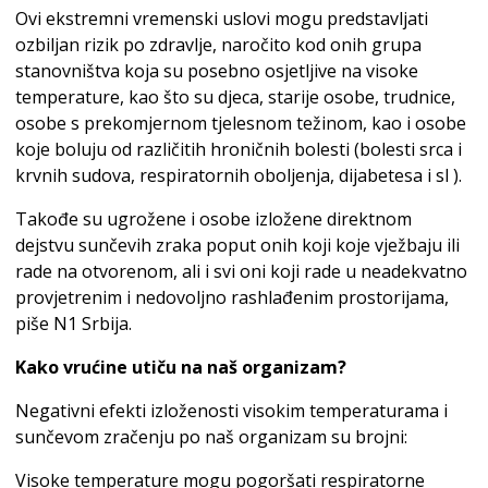
Ovi ekstremni vremenski uslovi mogu predstavljati
ozbiljan rizik po zdravlje, naročito kod onih grupa
stanovništva koja su posebno osjetljive na visoke
temperature, kao što su djeca, starije osobe, trudnice,
osobe s prekomjernom tjelesnom težinom, kao i osobe
koje boluju od različitih hroničnih bolesti (bolesti srca i
krvnih sudova, respiratornih oboljenja, dijabetesa i sl ).
Takođe su ugrožene i osobe izložene direktnom
dejstvu sunčevih zraka poput onih koji koje vježbaju ili
rade na otvorenom, ali i svi oni koji rade u neadekvatno
provjetrenim i nedovoljno rashlađenim prostorijama,
piše N1 Srbija.
Kako vrućine utiču na naš organizam?
Negativni efekti izloženosti visokim temperaturama i
sunčevom zračenju po naš organizam su brojni:
Visoke temperature mogu pogoršati respiratorne