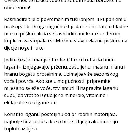
Uvijek nosite flašicu vode sa sobom kada boravite na
otvorenom!
Rashladite tijelo povremenim tuširanjem ili kupanjem u
mlakoj vodi. Druga mgućnost je da se umotate u hladne
mokre peškire ili da se rashladite mokrim sunđerom,
kupkom za stopala i sl. Možete staviti vlažne peškire na
dječje noge i ruke.
Jedite češće i manje obroke. Obroci treba da budu
lagani – izbjegavajte prženu, zasoljenu, masnu hranu i
hranu bogatu proteinima. Uzimajte više sezonskog
voća i povrća. Ako ste u mogućnosti, pripremite
miješano svježe voće, tzv. smuti ili napravite laganu
supu, da vratite izgubljene minerale, vitamine i
elektrolite u organizam.
Koristite laganu posteljinu od prirodnih materijala,
najbolje bez jastuka kako biste izbjegli akumulaciju
toplote iz tijela.