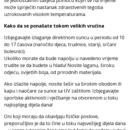
se jednostavnih savjeta pomoću kojih se na vrijeme
može spriječiti nastanak zdravstvenih tegoba
uzrokovanih visokim temperaturama.
Kako da se ponašate tokom velikih vrućina
Izbjegavajte izlaganje direktnom suncu u periodu od 10
do 17 časova (naročito djeca, trudnice, stariji, srčani
bolesnici).
Ukoliko morate da bude napolju u navedeno vrijeme
trudite se da budete u hladu! Nosite laganu, široku
odjeću, svijetlih boja, od prirodnih materijala.
Ako izlazite napolje, nosite šešir sa širokim obodom ili
kapu i naočare za sunce sa UV zaštitom. Izbjegavajte
sportske aktivnosti i vježbanje na otvorenom u toku
najtoplijeg dijela dana!
Oni koji moraju da obavljaju fizičke poslove,
preporučljivo je da to čine u toku najsvežijeg dijela dana