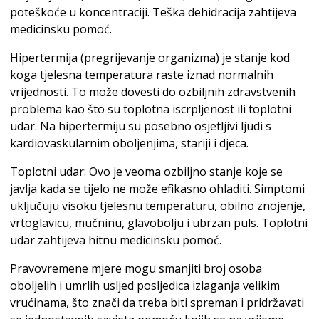
poteškoće u koncentraciji. Teška dehidracija zahtijeva
medicinsku pomoć.
Hipertermija (pregrijevanje organizma) je stanje kod
koga tjelesna temperatura raste iznad normalnih
vrijednosti. To može dovesti do ozbiljnih zdravstvenih
problema kao što su toplotna iscrpljenost ili toplotni
udar. Na hipertermiju su posebno osjetljivi ljudi s
kardiovaskularnim oboljenjima, stariji i djeca.
Toplotni udar: Ovo je veoma ozbiljno stanje koje se
javlja kada se tijelo ne može efikasno ohladiti. Simptomi
uključuju visoku tjelesnu temperaturu, obilno znojenje,
vrtoglavicu, mučninu, glavobolju i ubrzan puls. Toplotni
udar zahtijeva hitnu medicinsku pomoć.
Pravovremene mjere mogu smanjiti broj osoba
oboljelih i umrlih usljed posljedica izlaganja velikim
vrućinama, što znači da treba biti spreman i pridržavati