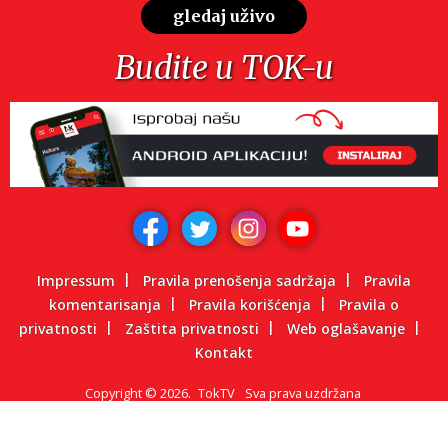
gledaj uživo
Budite u TOK-u
Impressum
Pravila prenošenja sadržaja
Pravila
komentarisanja
Pravila korišćenja
Pravila o
privatnosti
Zaštita privatnosti
Web oglašavanje
Kontakt
Copyright
©
2026.
TokTV
Sva prava uzdržana
Powered by: