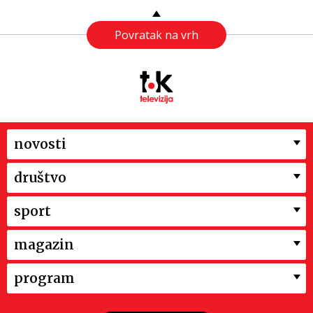
Povratak na vrh
novosti
društvo
sport
magazin
program