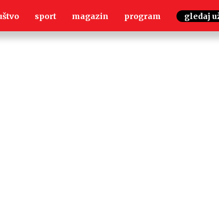
uštvo
sport
magazin
program
gledaj u