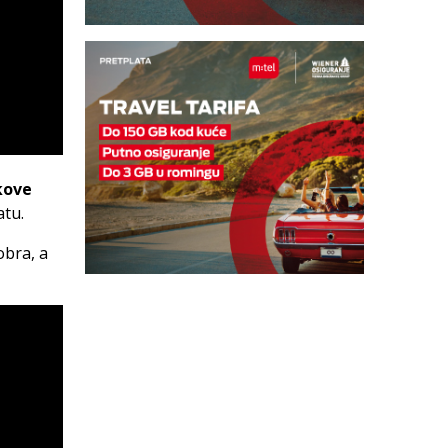
kove
atu.
obra, a