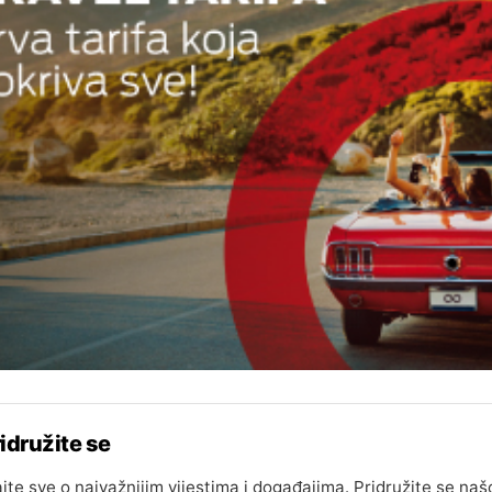
idružite se
jte sve o najvažnijim vijestima i događajima. Pridružite se naš