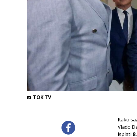
TOK TV
Kako sa
Vlado Đ
isplati
8