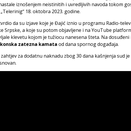
nastale iznošenjem neistinitih i uvredljivih navoda tokom g
i „Telerinig“ 18. oktobra 2023. godine.
tvrdio da su izjave koje je Đajić iznio u programu Radio-televi
e Srpske, a koje su potom objavljene i na YouTube platform
ljale klevetu kojom je tužiocu nanesena šteta. Na dosuđeni 
konska zatezna kamata
od dana spornog događaja.
 zahtjev za dodatnu naknadu zbog 30 dana kašnjenja sud je
snovan.