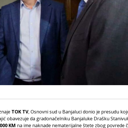
znaje
TOK TV
, Osnovni sud u Banjaluci donio je presudu ko
ajić obavezuje da gradonačelniku Banjaluke Drašku Stanivu
.000 KM
na ime naknade nematerijalne štete zbog povrede ča