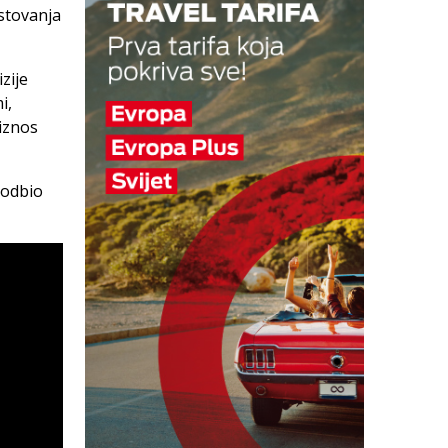
ostovanja
zije
i,
iznos
 odbio