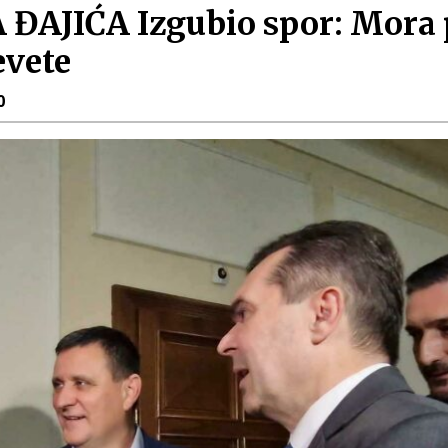
AJIĆA Izgubio spor: Mora p
evete
0