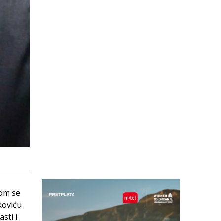
jom se
koviću
sti i