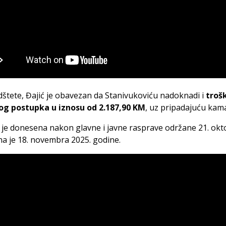
štete, Đajić je obavezan da Stanivukoviću nadoknadi i
troš
og postupka u iznosu od 2.187,90 KM
, uz pripadajuću kam
je donesena nakon glavne i javne rasprave održane 21. okt
na je 18. novembra 2025. godine.