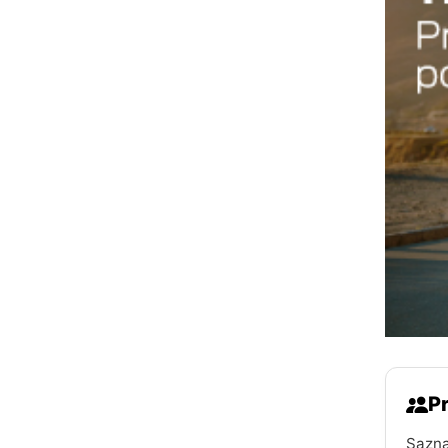
Pr
Sazna