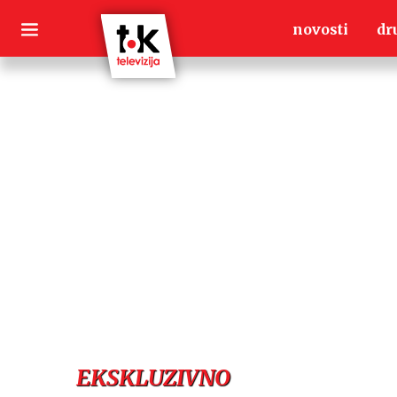
Skip
novosti
dr
to
content
EKSKLUZIVNO