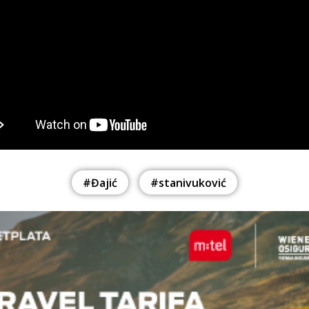
#Đajić
#stanivuković