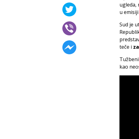
ugleda, 
u emisij
Sud je u
Republik
predstav
teče i
za
Tužbeni
kao neo