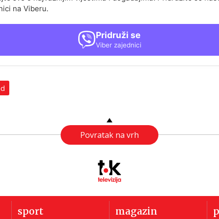
nici na Viberu.
Pridruži se
Viber zajednici
ad
Povratak na vrh
sport
magazin