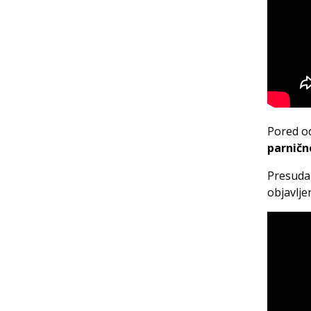
Pored od
parničn
Presuda 
objavlje