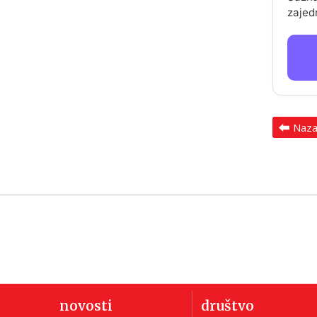
zajed
Naz
novosti
društvo