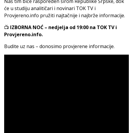
Naš tim biće raspoređen širom Republike Srpske, dok
će u studiju analitičari i novinari TOK TV i
Provjereno.info pružiti najtačnije i najbrže informacije.
📺
IZBORNA NOĆ – nedjelja od 19:00 na TOK TV i
Provjereno.info.
Budite uz nas – donosimo provjerene informacije.