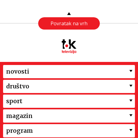
Povratak na vrh
novosti
društvo
sport
magazin
program