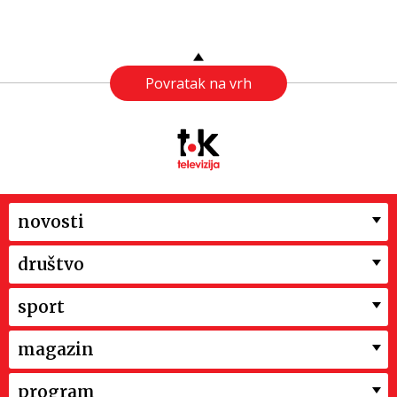
Povratak na vrh
novosti
društvo
sport
magazin
program