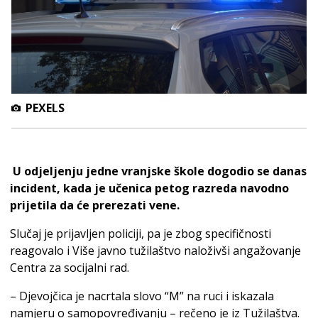
PEXELS
U odjeljenju jedne vranjske škole dogodio se danas
incident, kada je učenica petog razreda navodno
prijetila da će prerezati vene.
Slučaj je prijavljen policiji, pa je zbog specifičnosti
reagovalo i Više javno tužilaštvo naloživši angažovanje
Centra za socijalni rad.
– Djevojčica je nacrtala slovo “M” na ruci i iskazala
namjeru o samopovređivanju – rečeno je iz Tužilaštva.