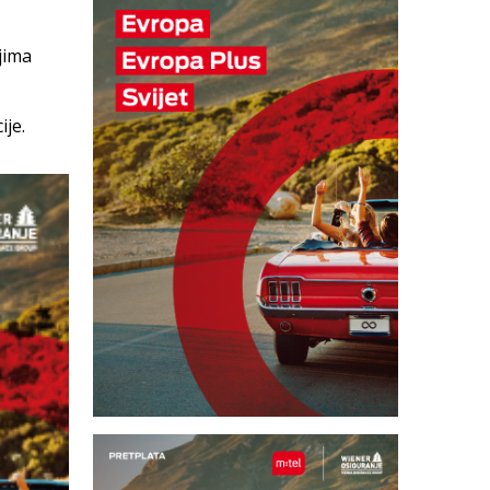
jima
ije.