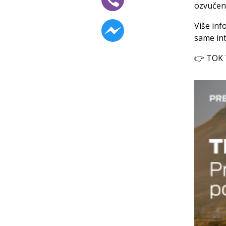
ozvučenj
Više inf
same int
👉 TOK T