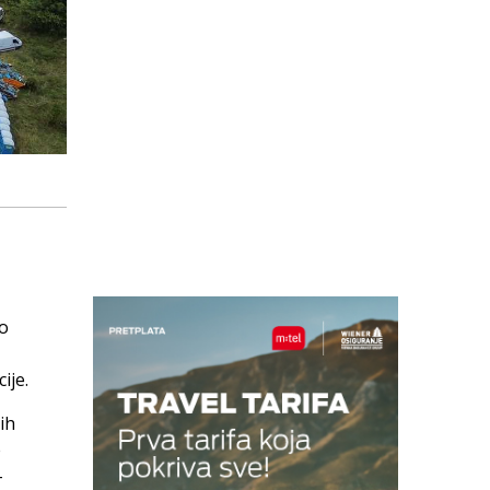
do
ije.
ih
e
–