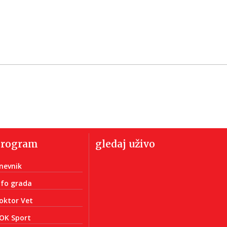
program
gledaj uživo
nevnik
nfo grada
oktor Vet
OK Sport