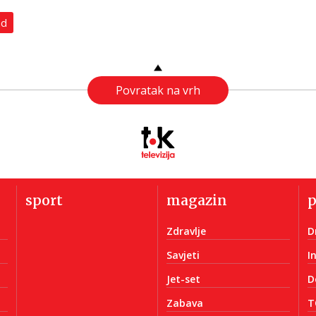
ad
Povratak na vrh
sport
magazin
Zdravlje
D
Savjeti
I
Jet-set
D
Zabava
T