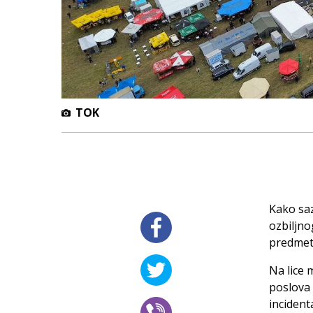
TOK
Kako saz
ozbiljno
predmeto
Na lice 
poslova 
incident