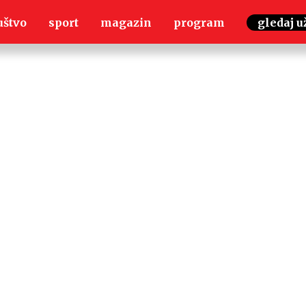
uštvo
sport
magazin
program
gledaj u