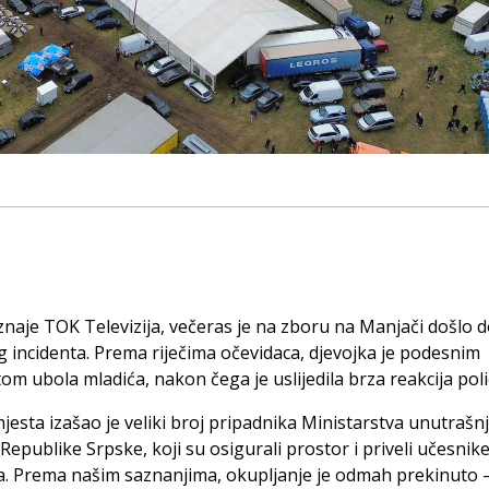
naje TOK Televizija, večeras je na zboru na Manjači došlo 
g incidenta. Prema riječima očevidaca, djevojka je podesnim
m ubola mladića, nakon čega je uslijedila brza reakcija polic
mjesta izašao je veliki broj pripadnika Ministarstva unutrašnj
Republike Srpske, koji su osigurali prostor i priveli učesnik
a. Prema našim saznanjima, okupljanje je odmah prekinuto 