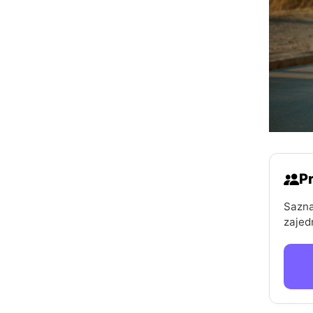
Pr
Sazna
zajed