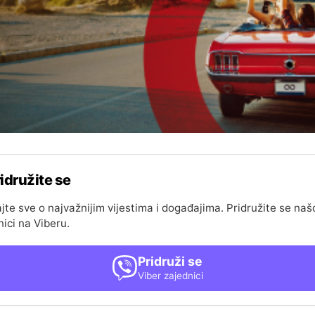
idružite se
jte sve o najvažnijim vijestima i događajima. Pridružite se naš
nici na Viberu.
Pridruži se
Viber zajednici