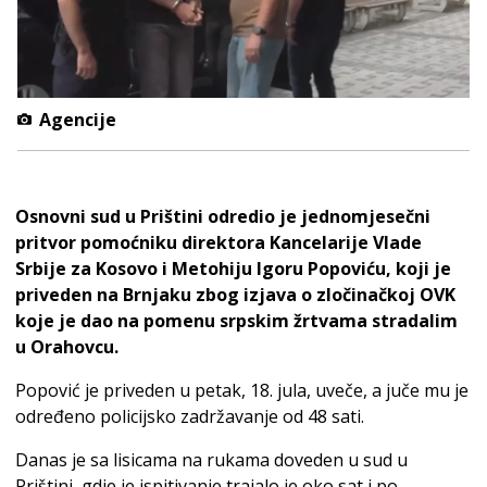
Agencije
Osnovni sud u Prištini odredio je jednomjesečni
pritvor pomoćniku direktora Kancelarije Vlade
Srbije za Kosovo i Metohiju Igoru Popoviću, koji je
priveden na Brnjaku zbog izjava o zločinačkoj OVK
koje je dao na pomenu srpskim žrtvama stradalim
u Orahovcu.
Popović je priveden u petak, 18. jula, uveče, a juče mu je
određeno policijsko zadržavanje od 48 sati.
Danas je sa lisicama na rukama doveden u sud u
Prištini, gdje je ispitivanje trajalo je oko sat i po