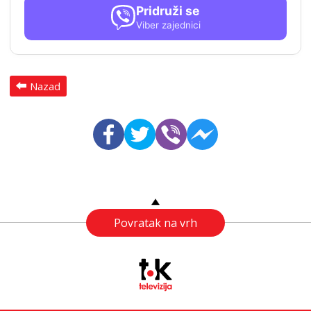
Pridruži se
Viber zajednici
Nazad
Povratak na vrh