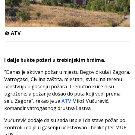
ATV
I dalje bukte požari u trebinjskim brdima.
“Danas je aktivan požar u mjestu Begović kula i Zagora.
Vatrogasci, Civilna zaštita, mještani, svi su na terenu i
učestvuju u gašenju požara. Trenutno kuće nisu
ugrožene, a požar je došao do puta koji vodi prema
selu Zagora”, rekao je za
ATV
Miloš Vučurević,
komandir vatrogasnog društva Lastva.
Vučurević dodaje da su sada uspjeli da stave požar po
kontroli i da je u gašenju učestvovao i helikopter MUP-
a RS.