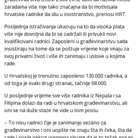
zaradama više nije tako značajna da bi motivisala
hrvatske radnike da idu u inostranstvo, prenosi HRT.
Posljednja istraživanja ukazuju na to da visoka plata
više nije dovoljna da bi se zadržali ili privukli novi
kvalifikovani radnici. Zaposleni u građevinarstvu sada
insistiraju na tome da se poštuje vrijeme koje imaju za
svoj privatni život i više ih zanimaju i uslove u kojima
rade.
U Hrvatskoj je trenutno zaposleno 130.000 radnika, a
od toga je svaki drugi stranac, tačnije 68.000.
U posljednje vrijeme sve više radnika iz Nepala i sa
Filipina dolazi da radi u hrvatskom građevinarstvu, ali
oni se na duže staze ne vide u tom poslu.
– To nisu radnici čije je zanimanje vezano za
građevinarstvo i oni uopšte ne znaju šta ih čeka, šta da
rade i posle nekog vremena shvate da je to težak posao