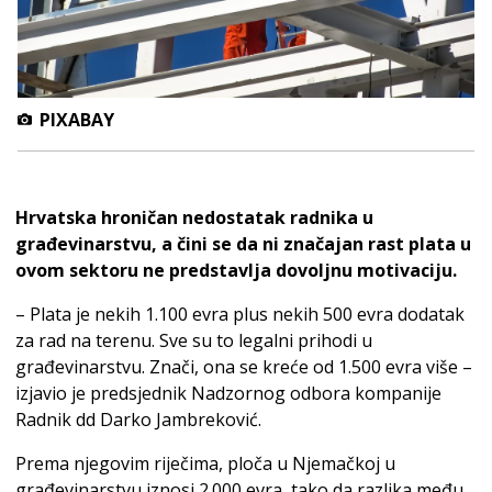
PIXABAY
Hrvatska hroničan nedostatak radnika u
građevinarstvu, a čini se da ni značajan rast plata u
ovom sektoru ne predstavlja dovoljnu motivaciju.
– Plata je nekih 1.100 evra plus nekih 500 evra dodatak
za rad na terenu. Sve su to legalni prihodi u
građevinarstvu. Znači, ona se kreće od 1.500 evra više –
izjavio je predsjednik Nadzornog odbora kompanije
Radnik dd Darko Jambreković.
Prema njegovim riječima, ploča u Njemačkoj u
građevinarstvu iznosi 2.000 evra, tako da razlika među