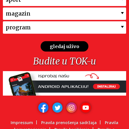
magazin
program
gledaj uživo
Budite u TOK-u
Impressum
Pravila prenošenja sadržaja
Pravila