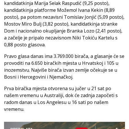
kandidatkinja Marija Selak Raspudić (9,25 posto),
kandidatkinja platforme Možemo! Ivana Kekin (8,89
posto), pa potom nezavisni Tomislav Jonjić (5,09 posto),
Mostov Miro Bulj (3,82 posto), kandidatkinja stranke
Dom i nacionalno okupljanje Branka Lozo (2,41 posto),
a začelje je pripalo nezavisnom Niki Tokiću Kartelu s
0,88 posto glasova.
Pravo glasa danas ima 3.769.000 birača, a glasanje će se
provoditi na 6.650 biračkih mjesta u Hrvatskoj i 105 u
inozemstvu. Najviše birača izvan zemlje očekuje se u
Bosni i Hercegovini i Njemačkoj.
Prva biračka mjesta otvorena su jučer u 21 sat po
našem vremenu u Australiji, dok će zadnja započeti s
radom danas u Los Angelesu u 16 sati po našem
vremenu.