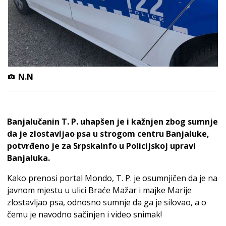
N.N
Banjalučanin T. P. uhapšen je i kažnjen zbog sumnje
da je zlostavljao psa u strogom centru Banjaluke,
potvrđeno je za Srpskainfo u Policijskoj upravi
Banjaluka.
Kako prenosi portal Mondo, T. P. je osumnjičen da je na
javnom mjestu u ulici Braće Mažar i majke Marije
zlostavljao psa, odnosno sumnje da ga je silovao, a o
čemu je navodno sačinjen i video snimak!