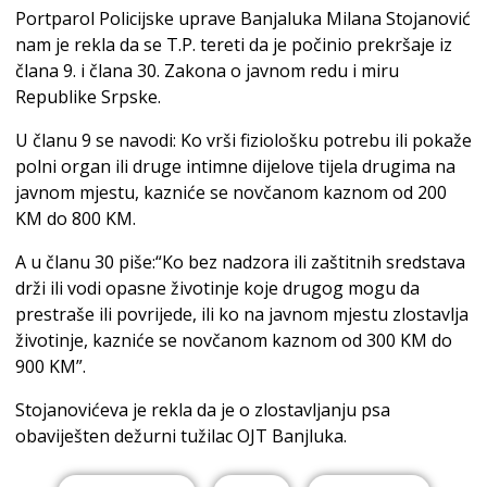
Portparol Policijske uprave Banjaluka Milana Stojanović
nam je rekla da se T.P. tereti da je počinio prekršaje iz
člana 9. i člana 30. Zakona o javnom redu i miru
Republike Srpske.
U članu 9 se navodi: Ko vrši fiziološku potrebu ili pokaže
polni organ ili druge intimne dijelove tijela drugima na
javnom mjestu, kazniće se novčanom kaznom od 200
KM do 800 KM.
A u članu 30 piše:“Ko bez nadzora ili zaštitnih sredstava
drži ili vodi opasne životinje koje drugog mogu da
prestraše ili povrijede, ili ko na javnom mjestu zlostavlja
životinje, kazniće se novčanom kaznom od 300 KM do
900 KM”.
Stojanovićeva je rekla da je o zlostavljanju psa
obaviješten dežurni tužilac OJT Banjluka.