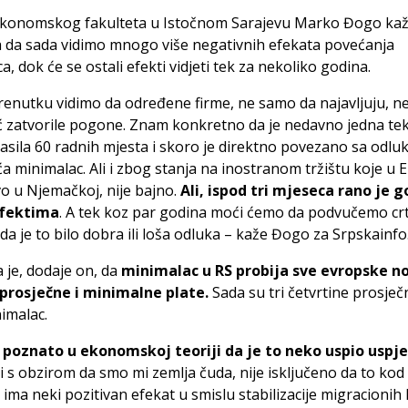
konomskog fakulteta u Istočnom Sarajevu Marko Đogo kaže
a da sada vidimo mnogo više negativnih efekata povećanja
a, dok će se ostali efekti vidjeti tek za nekoliko godina.
renutku vidimo da određene firme, ne samo da najavljuju, n
 zatvorile pogone. Znam konkretno da je nedavno jedna tek
asila 60 radnih mjesta i skoro je direktno povezano sa odl
a minimalac. Ali i zbog stanja na inostranom tržištu koje u 
o u Njemačkoj, nije bajno.
Ali, ispod tri mjeseca rano je g
efektima
. A tek koz par godina moći ćemo da podvučemo crt
a je to bilo dobra ili loša odluka – kaže Đogo za Srpskainfo
a je, dodaje on, da
minimalac u RS probija sve evropske n
prosječne i minimalne plate.
Sada su tri četvrtine prosječ
imalac.
e poznato u ekonomskoj teoriji da je to neko uspio uspj
ali s obzirom da smo mi zemlja čuda, nije isključeno da to kod
ima neki pozitivan efekat u smislu stabilizacije migracionih 