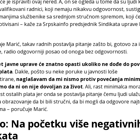
 je ispraviti ovaj nered. A, on se ogleda u tome da su ljudi 
alifikovani radnici, koji nemaju nikakvu odgovornost, sustig
imanjima službenike sa srednjom stručnom spremom, koji ć
otivisani – kaže za Srpskainfo predsjednik Sindikata uprave
aje Marić, takav radnih postavlja pitanje zašto bi, gotovo za 
, radio odgovorniji posao od onoga bez odgovornosti.
et javne uprave će znatno opasti ukoliko ne dođe do po
 plata
. Dakle, pošto su neke poruke u javnosti loše
tirane,
naglašavam da mi nismo protiv povećanja minima
o da ni on nije dovoljan za život
. Ali, rast minimalca mor
rast ostalih plata jer onda se postavlja pitanje čemu ljudi ulaž
u obrazovanje da bi bili stručni, da bi mogli da odgovore naj
ma – poručuje Marić.
o: Na početku više negativni
kata