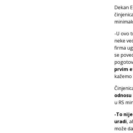
Dekan E
činjenic
minimalc
-U ovo t
neke već
firma ug
se poveć
pogotov
prvim 
kažemo d
Činjenic
odnosu 
u RS min
-To nij
uradi
, 
može da 