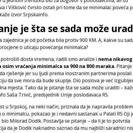
e u jednom trenutku bio za dogovor s poslodavcima, ali su
va i Višković čvrsto ostali pri tome da se minimalac poveća 
 kaže izvor Srpskainfo.
anje je šta se sada može urad
 zajednica je od početka bila protiv 900 KM. A, kakve su sad
procjene o uticaju povećanja minimalca?
potrošili dosta vremena, radili smo analize i
nema nikavog
a osim vraćanja minimalca sa 900 na 800 maraka
. Pitanje 
sada rješenje jer su ljudi prema inostranim partnerima poslali
iju da sve mora da bude skuplje. Dio poslova je već izgubljen
na mjesta. Tako da je pitanje šta se sada može uraditi – kaž
fo Saša Trivić, predsjednik Unije poslodavaca RS.
ast u Srpskoj, na neki način, priznala da je napravila proble
o minimalcu, pokazao je i nedavni sastanak u Palati RS čiji j
bio Milorad Dodik. Postavlja se pitanje – da li je to potvrda
ija da je Dodik naknadno saznao da mu najbliži saradnici ni