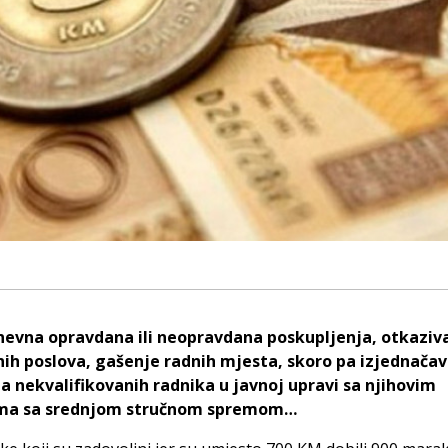
evna opravdana ili neopravdana poskupljenja, otkaziv
nih poslova, gašenje radnih mjesta, skoro pa izjednača
a nekvalifikovanih radnika u javnoj upravi sa njihovim
ma sa srednjom stručnom spremom…