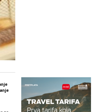
anje
vanje