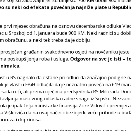
ke koji su zadovoljni jer su umjesto 700 KM dobili 900 mara
vo su neki od efekata povećanja najniže plate u Republi
.
je prvi mjesec obračuna na osnovu decembarske odluke Vla
c u Srpskoj od 1. januara bude 900 KM. Neki radnici su dobil
 obračunu, a neki tek treba da je dobiju.
prosječan građanin svakodnevno osjeti na novčaniku jeste in
vna poskupšljenja roba i usluga.
Odgovor na sve je isti – to
inimalca
.
last u RS nagnalo da ostane pri odluci da značajno podigne n
ok je vlast u FBiH odlučila da je neznatno poveća na 619 mar
 sada reći, ali prema riječima predsjednika RS Milorada Dodika
tavljanja masovnog odlaska radne snage iz Srpske. Nezvani
la je ipak želja ministarke finansija Zore Vidović i premijera
 Viškovića da na ovaj način obezbijede veće prihode u bud
poreza i doprinosa.