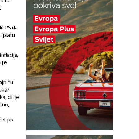
ka na
ci
de RS da
i platu
flacija,
 je
ajnižu
aka?
, cilj je
čno,
žet po