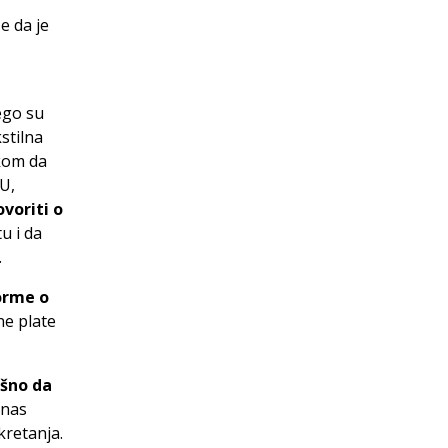
 da je
ego su
stilna
ukom da
EU,
ovoriti o
u i da
.
orme o
ne plate
ešno da
 nas
kretanja.