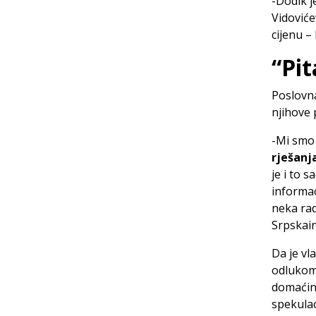
-Dodik j
Vidoviće
cijenu –
“Pit
Poslovna
njihove 
-Mi smo 
rješanj
je i to 
informac
neka rad
Srpskain
Da je vl
odlukom 
domaćin 
spekulac