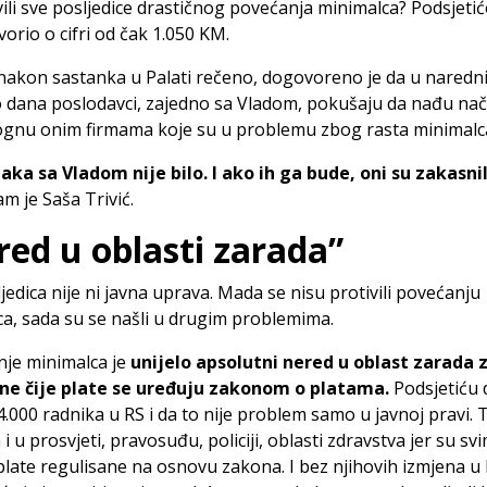
ili sve posljedice drastičnog povećanja minimalca? Podsjeti
vorio o cifri od čak 1.050 KM.
nakon sastanka u Palati rečeno, dogovoreno je da u naredn
 dana poslodavci, zajedno sa Vladom, pokušaju da nađu nač
gnu onim firmama koje su u problemu zbog rasta minimalc
aka sa Vladom nije bilo. I ako ih ga bude, oni su zakasni
m je Saša Trivić.
red u oblasti zarada”
jedica nije ni javna uprava. Mada se nisu protivili povećanju
a, sada su se našli u drugim problemima.
je minimalca je
unijelo apsolutni nered u oblast zarada 
ne čije plate se uređuju zakonom o platama.
Podsjetiću 
4.000 radnika u RS i da to nije problem samo u javnoj pravi. T
i u prosvjeti, pravosuđu, policiji, oblasti zdravstva jer su sv
plate regulisane na osnovu zakona. I bez njihovih izmjena 