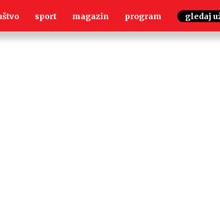
uštvo
sport
magazin
program
gledaj u