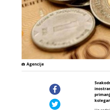
Agencije
Svakodn
inostra
primanj
kolega