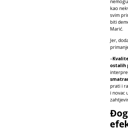
nemoguće
kao nekv
svim pr
biti dem
Marić.
Jer, dod
primanje
–
Kvalit
ostalih
interpre
smatram
prati i 
i novac 
zahtjevi
Đog
efe