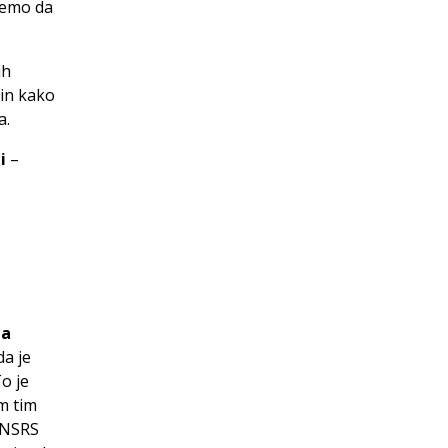
ćemo da
ih
in kako
a.
li
–
za
da je
o je
im tim
u NSRS