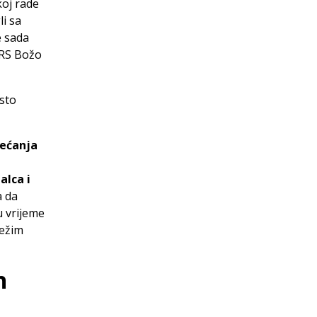
koj rade
li sa
e sada
 RS Božo
isto
većanja
lca i
a da
u vrijeme
težim
h