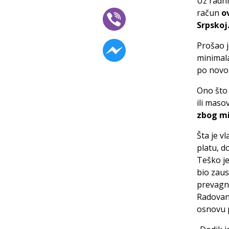
Uz radni
račun
o
Srpskoj
Prošao 
minimala
po novom
Ono što 
ili maso
zbog m
Šta je v
platu, d
Teško je
bio zaus
prevagnu
Radovana
osnovu 