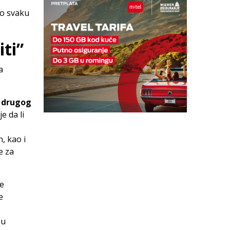
po svaku
iti”
a
 drugog
je da li
, kao i
e za
me
e
su