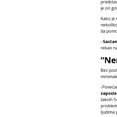
predstav
je on go
Kako je 
nekoliko
da pomo
–
Sastan
rekao na
“Ne
Bez posl
minimalc
-Povećan
zaposle
takvih 5
problem 
ljudima 