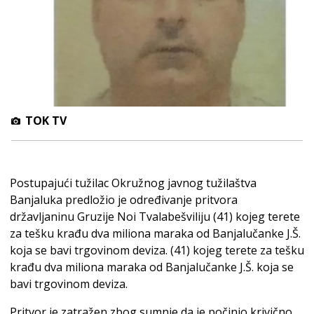
TOK TV
Postupajući tužilac Okružnog javnog tužilaštva
Banjaluka predložio je određivanje pritvora
državljaninu Gruzije Noi Tvalabešviliju (41) kojeg terete
za tešku krađu dva miliona maraka od Banjalučanke J.Š.
koja se bavi trgovinom deviza. (41) kojeg terete za tešku
krađu dva miliona maraka od Banjalučanke J.Š. koja se
bavi trgovinom deviza.
Pritvor je zatražen zbog sumnje da je počinio krivično