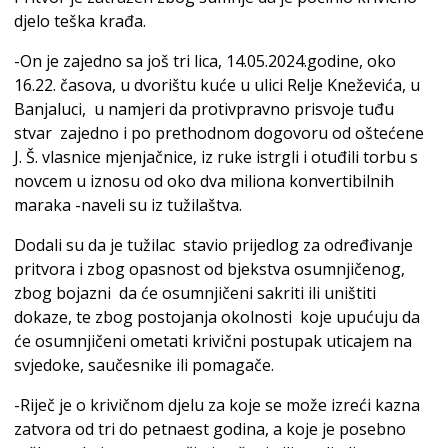
djelo teška krađa.
-On je zajedno sa još tri lica, 14.05.2024.godine, oko
16.22. časova, u dvorištu kuće u ulici Relje Kneževića, u
Banjaluci, u namjeri da protivpravno prisvoje tuđu
stvar zajedno i po prethodnom dogovoru od oštećene
J. Š. vlasnice mjenjačnice, iz ruke istrgli i otuđili torbu s
novcem u iznosu od oko dva miliona konvertibilnih
maraka -naveli su iz tužilaštva.
Dodali su da je tužilac stavio prijedlog za određivanje
pritvora i zbog opasnost od bjekstva osumnjičenog,
zbog bojazni da će osumnjičeni sakriti ili uništiti
dokaze, te zbog postojanja okolnosti koje upućuju da
će osumnjičeni ometati krivični postupak uticajem na
svjedoke, saučesnike ili pomagače.
-Riječ je o krivičnom djelu za koje se može izreći kazna
zatvora od tri do petnaest godina, a koje je posebno