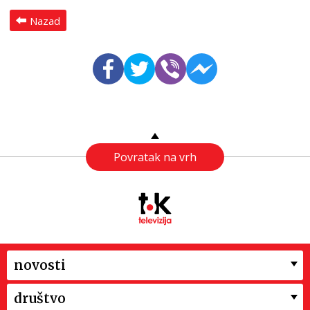
Nazad
Povratak na vrh
novosti
društvo