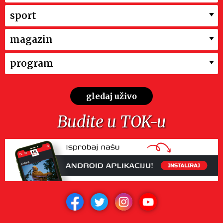
sport
magazin
program
gledaj uživo
Budite u TOK-u