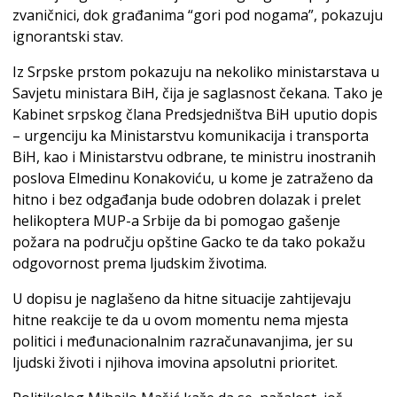
zvaničnici, dok građanima “gori pod nogama”, pokazuju
ignorantski stav.
Iz Srpske prstom pokazuju na nekoliko ministarstava u
Savjetu ministara BiH, čija je saglasnost čekana. Tako je
Kabinet srpskog člana Predsjedništva BiH uputio dopis
– urgenciju ka Ministarstvu komunikacija i transporta
BiH, kao i Ministarstvu odbrane, te ministru inostranih
poslova Elmedinu Konakoviću, u kome je zatraženo da
hitno i bez odgađanja bude odobren dolazak i prelet
helikoptera MUP-a Srbije da bi pomogao gašenje
požara na području opštine Gacko te da tako pokažu
odgovornost prema ljudskim životima.
U dopisu je naglašeno da hitne situacije zahtijevaju
hitne reakcije te da u ovom momentu nema mjesta
politici i međunacionalnim razračunavanjima, jer su
ljudski životi i njihova imovina apsolutni prioritet.