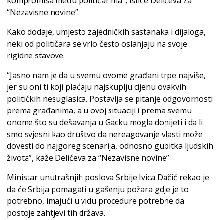
kompromisa među političarima”, ističe Delićeva za
“Nezavisne novine”.
Kako dodaje, umjesto zajedničkih sastanaka i dijaloga,
neki od političara se vrlo često oslanjaju na svoje
rigidne stavove.
“Jasno nam je da u svemu ovome građani trpe najviše,
jer su oni ti koji plaćaju najskuplju cijenu ovakvih
političkih nesuglasica. Postavlja se pitanje odgovornosti
prema građanima, a u ovoj situaciji i prema svemu
onome što su dešavanja u Gacku mogla donijeti i da li
smo svjesni kao društvo da nereagovanje vlasti može
dovesti do najgoreg scenarija, odnosno gubitka ljudskih
života”, kaže Delićeva za “Nezavisne novine”
Ministar unutrašnjih poslova Srbije Ivica Dačić rekao je
da će Srbija pomagati u gašenju požara gdje je to
potrebno, imajući u vidu procedure potrebne da
postoje zahtjevi tih država.