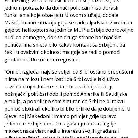
Politikolog Mihajlo Mašić kaže da se, nažalost, još
jednom pokazalo da domaći političari nisu dorasli
funkcijama koje obavljaju. U ovom slučaju, dodaje
Mašić, imamo situaciju gdje se radi o ljudskim životima i
gdje se helikopterska jedinica MUP-a Srbije dobrovoljno
nudi da pomogne, dok sa druge strane bošnjačkim
političarima smeta bilo kakav kontakt sa Srbijom, pa
čak i u ovakvim okolnostima gdje se radi o pomoći
građanima Bosne i Hercegovine.
“Oni bi, izgleda, najviše voljeli da Srbi ostanu prepušteni
njima na milost i nemilost i da Srbi ovdje isključivo
zavise od njih. Pitam se da li bi u sličnoj situaciji
bošnjački političari odbili pomoć Amerike ili Saudijske
Arabije, a poprilično sam siguran da Srbi ne bi takvu
pomoć blokirali ukoliko bi bilo prilike da je dobijemo. U
Sjevernoj Makedoniji imamo primjer gdje upravo
jedinice iz Srbije pomažu u gašenju požara i gdje
makedonska vlast radi u interesu svojih građana i