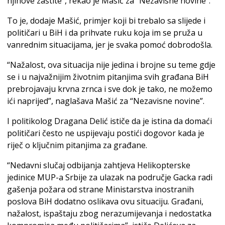
njihove zaštite”, rekao je Mašić za “Nezavisne novine”.
To je, dodaje Mašić, primjer koji bi trebalo sa slijede i
političari u BiH i da prihvate ruku koja im se pruža u
vanrednim situacijama, jer je svaka pomoć dobrodošla.
“Nažalost, ova situacija nije jedina i brojne su teme gdje
se i u najvažnijim životnim pitanjima svih građana BiH
prebrojavaju krvna zrnca i sve dok je tako, ne možemo
ići naprijed”, naglašava Mašić za “Nezavisne novine”.
I politikolog Dragana Delić ističe da je istina da domaći
političari često ne uspijevaju postići dogovor kada je
riječ o ključnim pitanjima za građane.
“Nedavni slučaj odbijanja zahtjeva Helikopterske
jedinice MUP-a Srbije za ulazak na područje Gacka radi
gašenja požara od strane Ministarstva inostranih
poslova BiH dodatno oslikava ovu situaciju. Građani,
nažalost, ispaštaju zbog nerazumijevanja i nedostatka