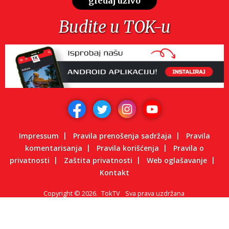
gledaj uživo
Budite u TOK-u
Impressum
Pravila prenošenja sadržaja
Pravila
komentarisanja
Pravila korišćenja
Pravila o
privatnosti
Zaštita privatnosti
Web oglašavanje
Kontakt
Copyright
©
2026.
TokTV
Sva prava uzdržana
Powered by: