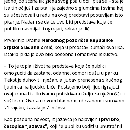
jednoj od scena lik gleda svog psa u oči i pita se – šta je
iza tih očiju? I zaista, i ja zajedno s glumcima i svima koji
su učestvovali u radu na ovoj predstavi postavljam isto
pitanje. Nadam se da će ovo biti predstava koja će
publiku nasmijati i ogrejati, rekao je Ilić.
Prvakinja Drame
Narodnog pozorišta Republike
Srpske Slađana Zrnić
, koja u predstavi tumači dva lika,
istakla je da je ovo bilo posebno i emotivno iskustvo.
– To je topla i životna predstava koja će publici
omogućiti da zastane, odahne, odmori dušu u parku.
Tekst je duhovit i nježan, a ljubav prenesena s kućnog
ljubimca na ljudsko biće. Postajemo bolji ljudi igrajući
ovaj komad i otkrivamo potiskivanu želju za nježnošću i
suštinom života u ovom hladnom, ubrzanom i surovom
21. vijeku, kazala je Zrnićeva.
Kao posebna novost, iz Jazavca je najavljen i
prvi broj
časopisa “Jazavac”
, koji će publiku voditi u unutrašnji