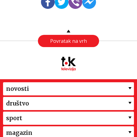
Povratak na vrh
novosti
društvo
sport
magazin