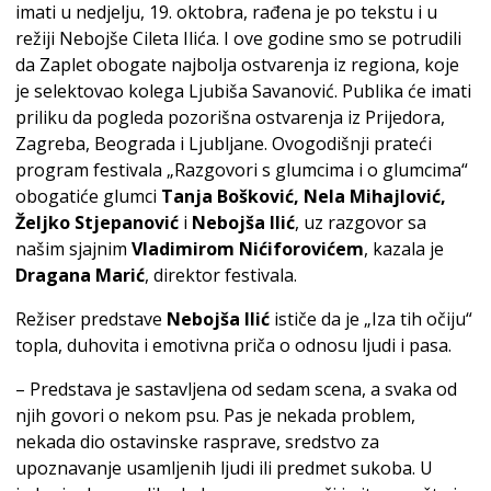
imati u nedjelju, 19. oktobra, rađena je po tekstu i u
režiji Nebojše Cileta Ilića. I ove godine smo se potrudili
da Zaplet obogate najbolja ostvarenja iz regiona, koje
je selektovao kolega Ljubiša Savanović. Publika će imati
priliku da pogleda pozorišna ostvarenja iz Prijedora,
Zagreba, Beograda i Ljubljane. Ovogodišnji prateći
program festivala „Razgovori s glumcima i o glumcima“
obogatiće glumci
Tanja Bošković, Nela Mihajlović,
Željko Stjepanović
i
Nebojša Ilić
, uz razgovor sa
našim sjajnim
Vladimirom Nićiforovićem
, kazala je
Dragana Marić
, direktor festivala.
Režiser predstave
Nebojša Ilić
ističe da je „Iza tih očiju“
topla, duhovita i emotivna priča o odnosu ljudi i pasa.
– Predstava je sastavljena od sedam scena, a svaka od
njih govori o nekom psu. Pas je nekada problem,
nekada dio ostavinske rasprave, sredstvo za
upoznavanje usamljenih ljudi ili predmet sukoba. U