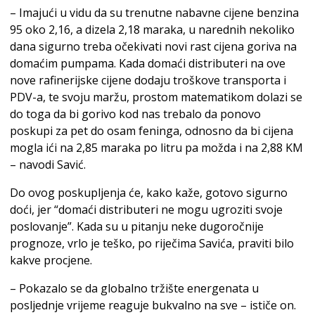
– Imajući u vidu da su trenutne nabavne cijene benzina
95 oko 2,16, a dizela 2,18 maraka, u narednih nekoliko
dana sigurno treba očekivati novi rast cijena goriva na
domaćim pumpama. Kada domaći distributeri na ove
nove rafinerijske cijene dodaju troškove transporta i
PDV-a, te svoju maržu, prostom matematikom dolazi se
do toga da bi gorivo kod nas trebalo da ponovo
poskupi za pet do osam feninga, odnosno da bi cijena
mogla ići na 2,85 maraka po litru pa možda i na 2,88 KM
– navodi Savić.
Do ovog poskupljenja će, kako kaže, gotovo sigurno
doći, jer “domaći distributeri ne mogu ugroziti svoje
poslovanje”. Kada su u pitanju neke dugoročnije
prognoze, vrlo je teško, po riječima Savića, praviti bilo
kakve procjene.
– Pokazalo se da globalno tržište energenata u
posljednje vrijeme reaguje bukvalno na sve – ističe on.