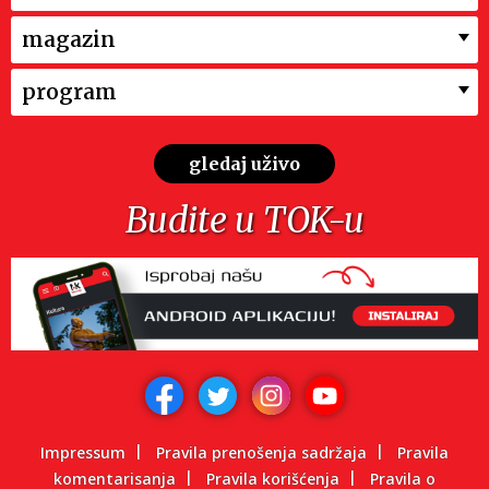
magazin
program
gledaj uživo
Budite u TOK-u
Impressum
Pravila prenošenja sadržaja
Pravila
komentarisanja
Pravila korišćenja
Pravila o