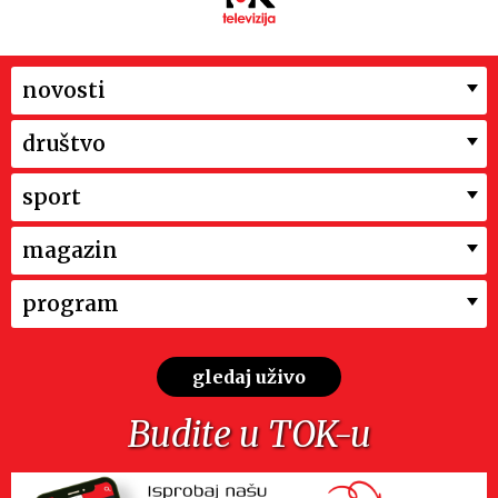
novosti
društvo
sport
magazin
program
gledaj uživo
Budite u TOK-u