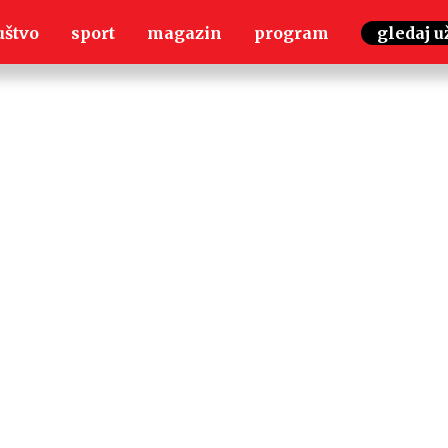
uštvo
sport
magazin
program
gledaj u