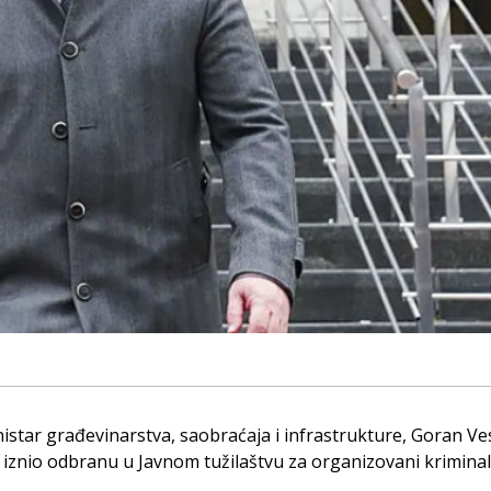
nistar građevinarstva, saobraćaja i infrastrukture, Goran Ves
 iznio odbranu u Javnom tužilaštvu za organizovani kriminal