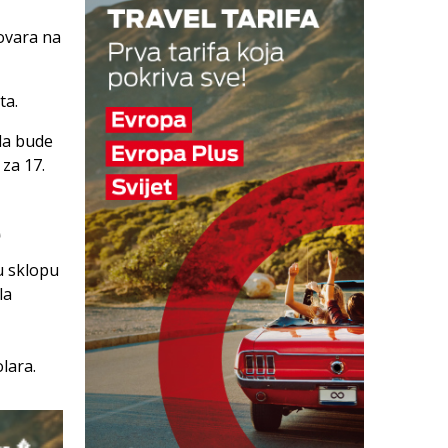
govara na
ta.
da bude
za 17.
e
u sklopu
la
olara.