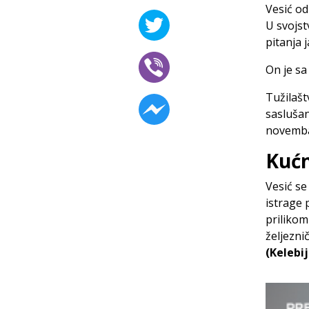
Vesić od
U svojst
pitanja 
On je sa
Tužilašt
saslušan
novemba
Kućn
Vesić se
istrage 
prilikom
željezni
(Kelebij