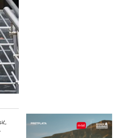
ić,
.