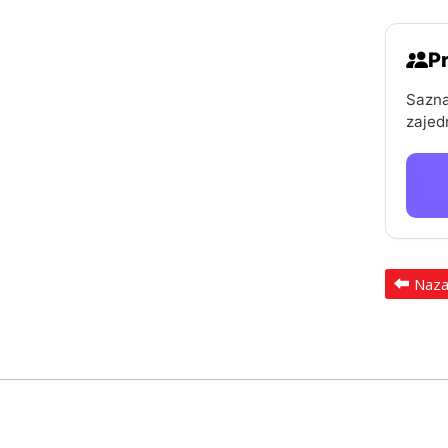
Pr
Sazna
zajed
Naz