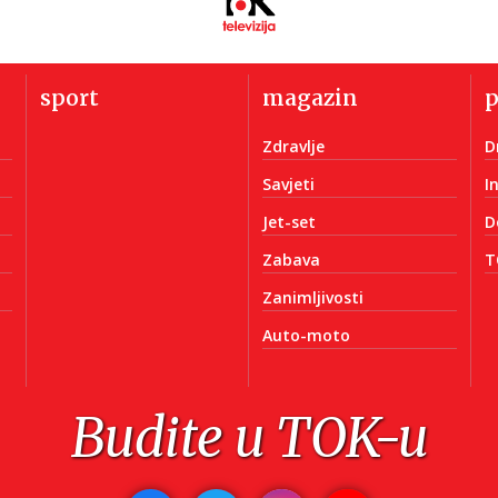
sport
magazin
Zdravlje
D
Savjeti
I
Jet-set
D
Zabava
T
Zanimljivosti
Auto-moto
Budite u TOK-u