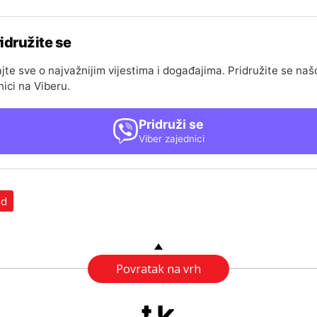
idružite se
jte sve o najvažnijim vijestima i događajima. Pridružite se naš
nici na Viberu.
Pridruži se
Viber zajednici
ad
Povratak na vrh