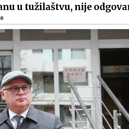
nu u tužilaštvu, nije odgova
30