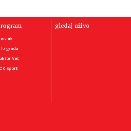
program
gledaj uživo
nevnik
nfo grada
oktor Vet
OK Sport