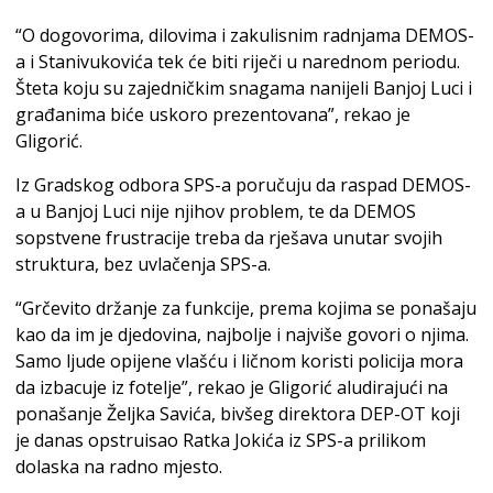
“O dogovorima, dilovima i zakulisnim radnjama DEMOS-
a i Stanivukovića tek će biti riječi u narednom periodu.
Šteta koju su zajedničkim snagama nanijeli Banjoj Luci i
građanima biće uskoro prezentovana”, rekao je
Gligorić.
Iz Gradskog odbora SPS-a poručuju da raspad DEMOS-
a u Banjoj Luci nije njihov problem, te da DEMOS
sopstvene frustracije treba da rješava unutar svojih
struktura, bez uvlačenja SPS-a.
“Grčevito držanje za funkcije, prema kojima se ponašaju
kao da im je djedovina, najbolje i najviše govori o njima.
Samo ljude opijene vlašću i ličnom koristi policija mora
da izbacuje iz fotelje”, rekao je Gligorić aludirajući na
ponašanje Željka Savića, bivšeg direktora DEP-OT koji
je danas opstruisao Ratka Jokića iz SPS-a prilikom
dolaska na radno mjesto.