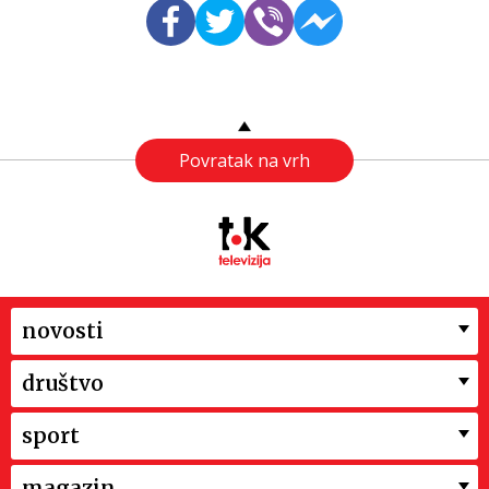
Povratak na vrh
novosti
društvo
sport
magazin