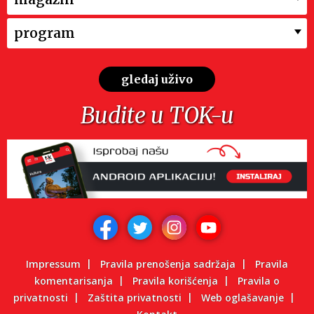
program
gledaj uživo
Budite u TOK-u
Impressum
Pravila prenošenja sadržaja
Pravila
komentarisanja
Pravila korišćenja
Pravila o
privatnosti
Zaštita privatnosti
Web oglašavanje