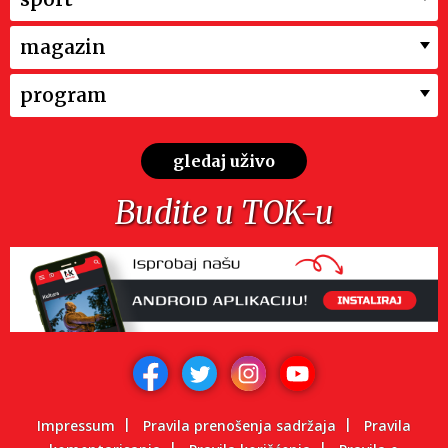
magazin
program
gledaj uživo
Budite u TOK-u
Impressum
Pravila prenošenja sadržaja
Pravila