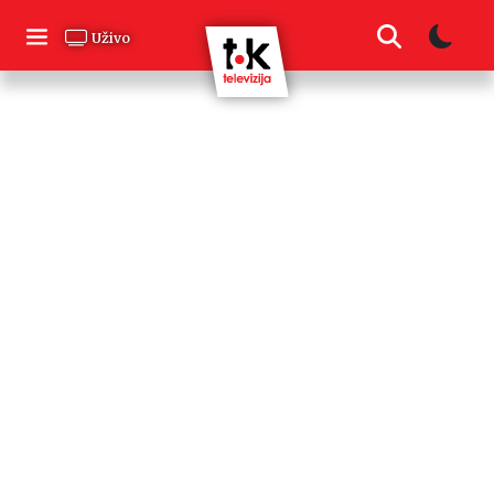
Skip
to
Uživo
content