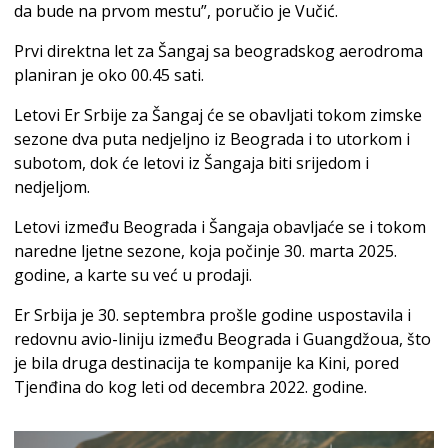
da bude na prvom mestu”, poručio je Vučić.
Prvi direktna let za Šangaj sa beogradskog aerodroma
planiran je oko 00.45 sati.
Letovi Er Srbije za Šangaj će se obavljati tokom zimske
sezone dva puta nedjeljno iz Beograda i to utorkom i
subotom, dok će letovi iz Šangaja biti srijedom i
nedjeljom.
Letovi između Beograda i Šangaja obavljaće se i tokom
naredne ljetne sezone, koja počinje 30. marta 2025.
godine, a karte su već u prodaji.
Er Srbija je 30. septembra prošle godine uspostavila i
redovnu avio-liniju između Beograda i Guangdžoua, što
je bila druga destinacija te kompanije ka Kini, pored
Tjenđina do kog leti od decembra 2022. godine.