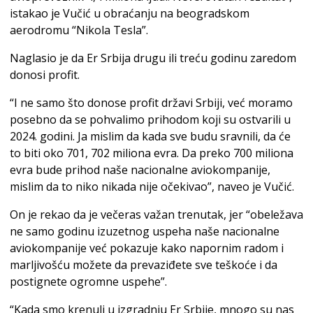
istakao je Vučić u obraćanju na beogradskom
aerodromu “Nikola Tesla”.
Naglasio je da Er Srbija drugu ili treću godinu zaredom
donosi profit.
“I ne samo što donose profit državi Srbiji, već moramo
posebno da se pohvalimo prihodom koji su ostvarili u
2024. godini. Ja mislim da kada sve budu sravnili, da će
to biti oko 701, 702 miliona evra. Da preko 700 miliona
evra bude prihod naše nacionalne aviokompanije,
mislim da to niko nikada nije očekivao”, naveo je Vučić.
On je rekao da je večeras važan trenutak, jer “obeležava
ne samo godinu izuzetnog uspeha naše nacionalne
aviokompanije već pokazuje kako napornim radom i
marljivošću možete da prevaziđete sve teškoće i da
postignete ogromne uspehe”.
“Kada smo krenuli u izgradnju Er Srbije, mnogo su nas