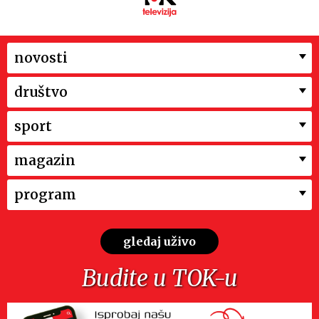
novosti
društvo
sport
magazin
program
gledaj uživo
Budite u TOK-u