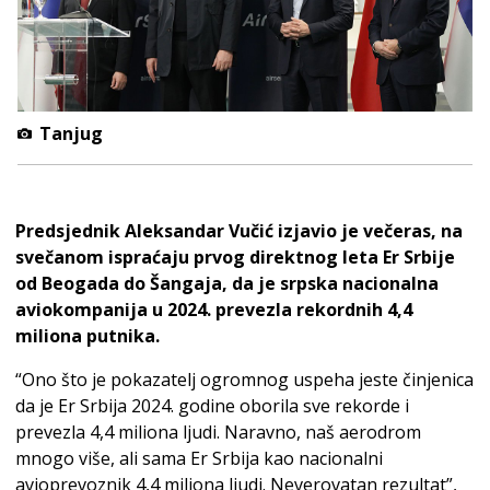
Tanjug
Predsjednik Aleksandar Vučić izjavio je večeras, na
svečanom ispraćaju prvog direktnog leta Er Srbije
od Beogada do Šangaja, da je srpska nacionalna
aviokompanija u 2024. prevezla rekordnih 4,4
miliona putnika.
“Ono što je pokazatelj ogromnog uspeha jeste činjenica
da je Er Srbija 2024. godine oborila sve rekorde i
prevezla 4,4 miliona ljudi. Naravno, naš aerodrom
mnogo više, ali sama Er Srbija kao nacionalni
avioprevoznik 4,4 miliona ljudi. Neverovatan rezultat”,