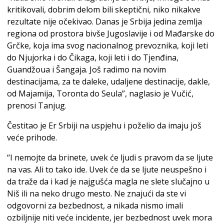
kritikovali, dobrim delom bili skeptični, niko nikakve
rezultate nije očekivao. Danas je Srbija jedina zemlja
regiona od prostora bivše Jugoslavije i od Mađarske do
Grčke, koja ima svog nacionalnog prevoznika, koji leti
do Njujorka i do Čikaga, koji leti i do Tjenđina,
Guandžoua i Šangaja. Još radimo na novim
destinacijama, za te daleke, udaljene destinacije, dakle,
od Majamija, Toronta do Seula”, naglasio je Vučić,
prenosi Tanjug.
Čestitao je Er Srbiji na uspjehu i poželio da imaju još
veće prihode.
“I nemojte da brinete, uvek će ljudi s pravom da se ljute
na vas. Ali to tako ide. Uvek će da se ljute neuspešno i
da traže da i kad je najgušća magla ne slete slučajno u
Niš ili na neko drugo mesto. Ne znajući da ste vi
odgovorni za bezbednost, a nikada nismo imali
ozbiljnije niti veće incidente, jer bezbednost uvek mora