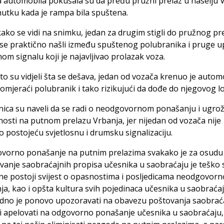
 automobila pokušala su da pređu pružni prelaz u naselju V
nutku kada je rampa bila spuštena.
kako se vidi na snimku, jedan za drugim stigli do pružnog pr
se praktično našli između spuštenog polubranika i pruge 
nom signalu koji je najavljivao prolazak voza.
o su vidjeli šta se dešava, jedan od vozača krenuo je auto
omjeraći polubranik i tako rizikujući da dođe do njegovog lo
znica su naveli da se radi o neodgovornom ponašanju i ugro
osti na putnom prelazu Vrbanja, jer nijedan od vozača nije
 postojeću svjetlosnu i drumsku signalizaciju.
vorno ponašanje na putnim prelazima svakako je za osudu 
anje saobraćajnih propisa učesnika u saobraćaju je teško sp
ne postoji svijest o opasnostima i posljedicama neodgovor
a, kao i opšta kultura svih pojedinaca učesnika u saobraćaj
no je ponovo upozoravati na obavezu poštovanja saobrać
i apelovati na odgovorno ponašanje učesnika u saobraćaju, 