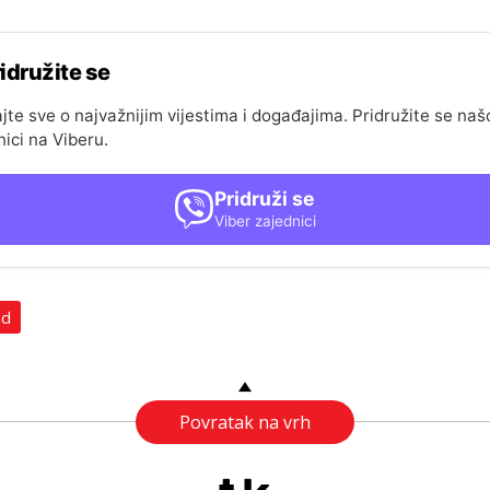
idružite se
jte sve o najvažnijim vijestima i događajima. Pridružite se naš
nici na Viberu.
Pridruži se
Viber zajednici
ad
Povratak na vrh