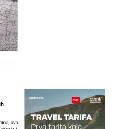
ih
dine, dva