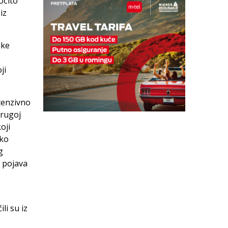
očito
iz
ike
o
ji
tenzivno
drugoj
oji
eko
g
 pojava
li su iz