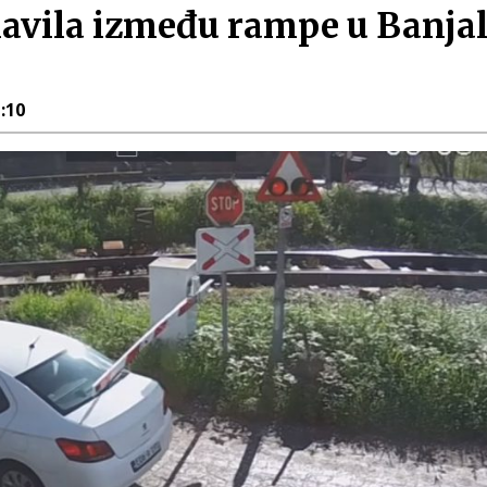
avila između rampe u Banjalu
1:10