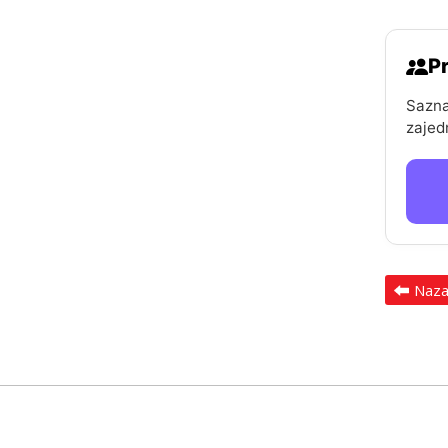
Pr
Sazna
zajed
Naz