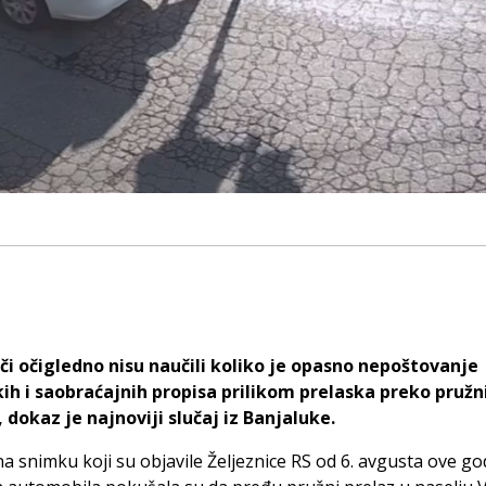
či očigledno nisu naučili koliko je opasno nepoštovanje
ih i saobraćajnih propisa prilikom prelaska preko pružn
 dokaz je najnoviji slučaj iz Banjaluke.
a snimku koji su objavile Željeznice RS od 6. avgusta ove go