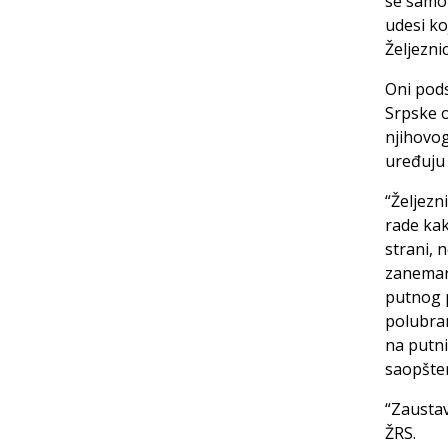
se samo 
udesi ko
Željezni
Oni pods
Srpske o
njihovog
uređuju 
“Željezn
rade kak
strani,
zanemaru
putnog p
polubran
na putni
saopšte
“Zaustav
ŽRS.