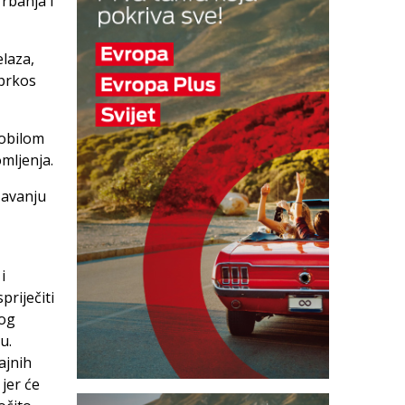
rbanja i
elaza,
uprkos
mobilom
mljenja.
žavanju
i
riječiti
nog
u.
ajnih
jer će