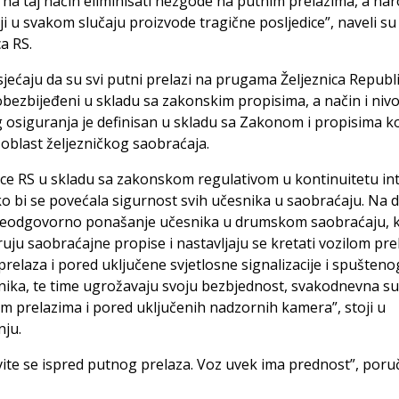
na taj način eliminisati nezgode na putnim prelazima, a nar
ji u svakom slučaju proizvode tragične posljedice”, naveli su 
ca RS.
jećaju da su svi putni prelazi na prugama Željeznica Republ
bezbijeđeni u skladu sa zakonskim propisima, a način i niv
 osiguranja je definisan u skladu sa Zakonom i propisima ko
oblast željezničkog saobraćaja.
ice RS u skladu sa zakonskom regulativom u kontinuitetu in
o bi se povećala sigurnost svih učesnika u saobraćaju. Na 
 neodgovorno ponašanje učesnika u drumskom saobraćaju, k
ju saobraćajne propise i nastavljaju se kretati vozilom pr
relaza i pored uključene svjetlosne signalizacije i spušteno
ika, te time ugrožavaju svoju bezbjednost, svakodnevna su
m prelazima i pored uključenih nadzornih kamera”, stoji u
nju.
ite se ispred putnog prelaza. Voz uvek ima prednost”, poruči