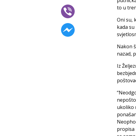
putnička
to u tre
Oni su, 
kada su 
svjetlos
Nakon št
nazad, p
Iz Želje
bezbjedn
poštovao
“Neodgo
nepoštov
ukoliko 
ponašanj
Neophod
propisa 