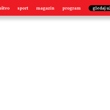
uštvo
sport
magazin
program
gledaj u