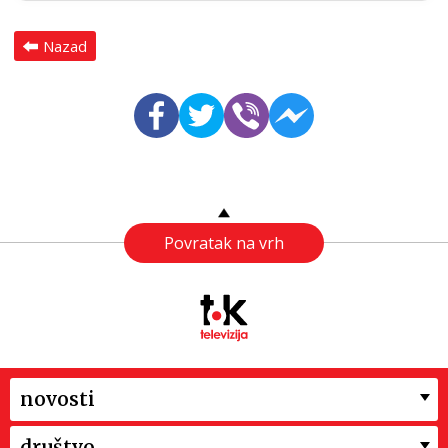
Nazad
Povratak na vrh
novosti
društvo