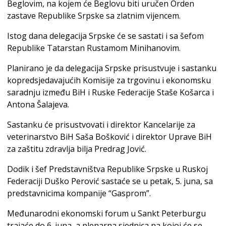
Beglovim, na kojem će Beglovu biti uručen Orden
zastave Republike Srpske sa zlatnim vijencem.
Istog dana delegacija Srpske će se sastati i sa šefom
Republike Tatarstan Rustamom Minihanovim.
Planirano je da delegacija Srpske prisustvuje i sastanku
kopredsjedavajućih Komisije za trgovinu i ekonomsku
saradnju između BiH i Ruske Federacije Staše Košarca i
Antona Šalajeva.
Sastanku će prisustvovati i direktor Kancelarije za
veterinarstvo BiH Saša Bošković i direktor Uprave BiH
za zaštitu zdravlja bilja Predrag Jović.
Dodik i šef Predstavništva Republike Srpske u Ruskoj
Federaciji Duško Perović sastaće se u petak, 5. juna, sa
predstavnicima kompanije “Gasprom”.
Međunarodni ekonomski forum u Sankt Peterburgu
trajaće do 6. juna, a plenarna sjednica na kojoj će se