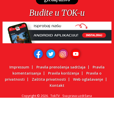
Budite u TOK-u
Impressum
Pravila prenošenja sadržaja
Pravila
komentarisanja
Pravila korišćenja
Pravila o
privatnosti
Zaštita privatnosti
Web oglašavanje
Kontakt
Copyright
©
2026.
TokTV
Sva prava uzdržana
Powered by: