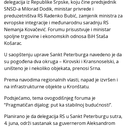
delegacija iz Republike Srpske, koju čine predsjednik
SNSD-a Milorad Dodik, ministar privrede i
preduzetništva RS Radenko Bubić, zamjenik ministra za
evropske integracije i međunarodnu saradnju RS
Nemanja Kovačević. Forumu prisustvuje i ministar
spoljne trgovine i ekonomskih odnosa BiH Staša
Košarac.
U saopštenju uprave Sankt Peterburga navedeno je da
su pogođena dva okruga – Kirovski i Kransnoselski, a
uništeno je i nekoliko objekata, prenosi Srna.
Prema navodima regionalnih vlasti, napad je izvršen i
na infrastrukturne objekte u Kronštatu.
Podsjećamo, tema ovogodišnjeg foruma je
“Pragmatičan dijalog: put ka stabilnoj budućnosti”.
Planirano je da delegacija RS u Sankt Peterburgu sutra,
4. juna, održi sastanak sa guvernerom Aleksandrom