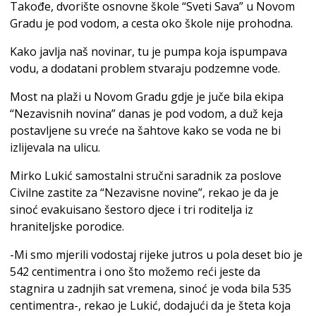
Takođe, dvorište osnovne škole “Sveti Sava” u Novom
Gradu je pod vodom, a cesta oko škole nije prohodna.
Kako javlja naš novinar, tu je pumpa koja ispumpava
vodu, a dodatani problem stvaraju podzemne vode.
Most na plaži u Novom Gradu gdje je juče bila ekipa
“Nezavisnih novina” danas je pod vodom, a duž keja
postavljene su vreće na šahtove kako se voda ne bi
izlijevala na ulicu.
Mirko Lukić samostalni stručni saradnik za poslove
Civilne zastite za “Nezavisne novine”, rekao je da je
sinoć evakuisano šestoro djece i tri roditelja iz
hraniteljske porodice.
-Mi smo mjerili vodostaj rijeke jutros u pola deset bio je
542 centimentra i ono što možemo reći jeste da
stagnira u zadnjih sat vremena, sinoć je voda bila 535
centimentra-, rekao je Lukić, dodajući da je šteta koja