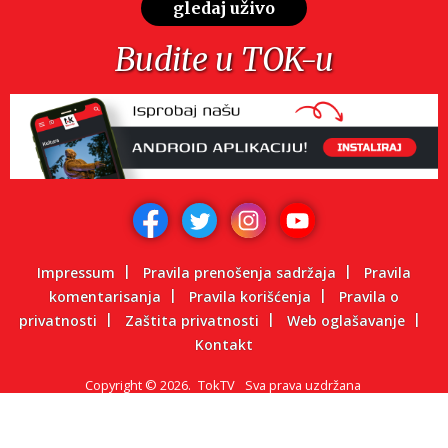
gledaj uživo
Budite u TOK-u
Impressum
Pravila prenošenja sadržaja
Pravila
komentarisanja
Pravila korišćenja
Pravila o
privatnosti
Zaštita privatnosti
Web oglašavanje
Kontakt
Copyright
©
2026.
TokTV
Sva prava uzdržana
Powered by: