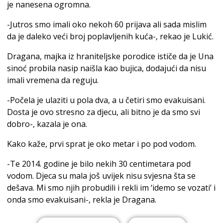
je nanesena ogromna.
-Jutros smo imali oko nekoh 60 prijava ali sada mislim
da je daleko veći broj poplavljenih kuća-, rekao je Lukić.
Dragana, majka iz hraniteljske porodice ističe da je Una
sinoć probila nasip naišla kao bujica, dodajući da nisu
imali vremena da reguju.
-Počela je ulaziti u pola dva, a u četiri smo evakuisani.
Dosta je ovo stresno za djecu, ali bitno je da smo svi
dobro-, kazala je ona.
Kako kaže, prvi sprat je oko metar i po pod vodom.
-Te 2014. godine je bilo nekih 30 centimetara pod
vodom. Djeca su mala još uvijek nisu svjesna šta se
dešava. Mi smo njih probudili i rekli im ‘idemo se vozati’ i
onda smo evakuisani-, rekla je Dragana.