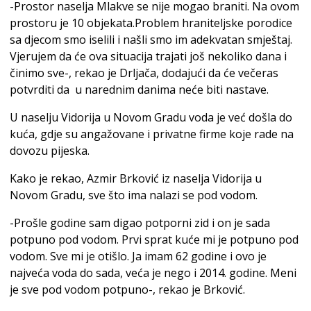
-Prostor naselja Mlakve se nije mogao braniti. Na ovom
prostoru je 10 objekata.Problem hraniteljske porodice
sa djecom smo iselili i našli smo im adekvatan smještaj.
Vjerujem da će ova situacija trajati još nekoliko dana i
činimo sve-, rekao je Drljača, dodajući da će večeras
potvrditi da u narednim danima neće biti nastave.
U naselju Vidorija u Novom Gradu voda je već došla do
kuća, gdje su angažovane i privatne firme koje rade na
dovozu pijeska.
Kako je rekao, Azmir Brković iz naselja Vidorija u
Novom Gradu, sve što ima nalazi se pod vodom.
-Prošle godine sam digao potporni zid i on je sada
potpuno pod vodom. Prvi sprat kuće mi je potpuno pod
vodom. Sve mi je otišlo. Ja imam 62 godine i ovo je
najveća voda do sada, veća je nego i 2014. godine. Meni
je sve pod vodom potpuno-, rekao je Brković.