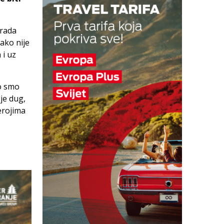
grada
iako nije
 i uz
o smo
je dug,
erojima