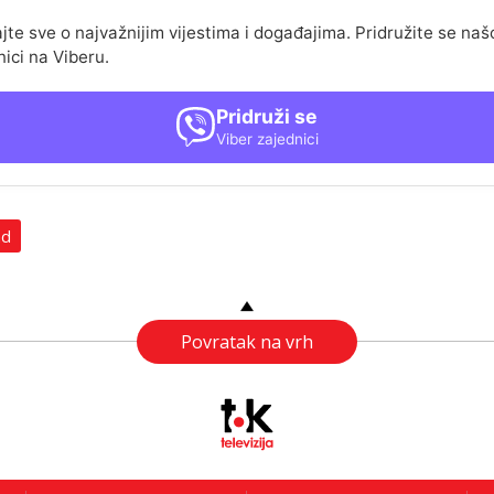
jte sve o najvažnijim vijestima i događajima. Pridružite se naš
nici na Viberu.
Pridruži se
Viber zajednici
ad
Povratak na vrh