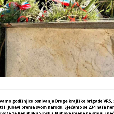
vamo godišnjicu osnivanja Druge krajiške brigade VRS,
ti i ljubavi prema svom narodu. Sjećamo se 234 naša her
 živote za Republiku Srpsku. Njihova imena ne smiju i neć