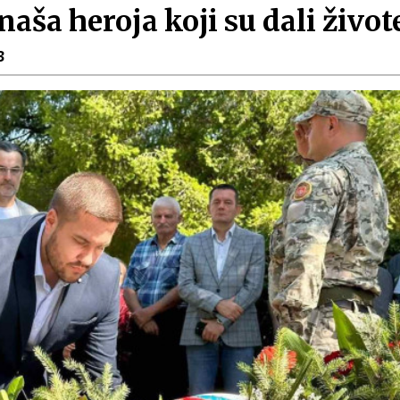
naša heroja koji su dali živo
3