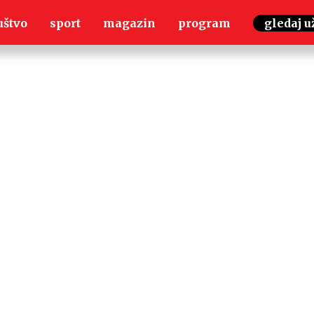
uštvo
sport
magazin
program
gledaj u