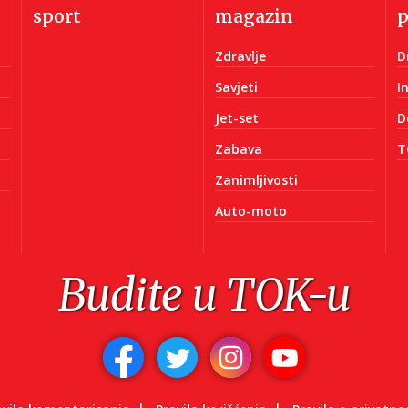
sport
magazin
Zdravlje
D
Savjeti
I
Jet-set
D
Zabava
T
Zanimljivosti
Auto-moto
Budite u TOK-u