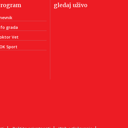
program
gledaj uživo
nevnik
nfo grada
oktor Vet
OK Sport