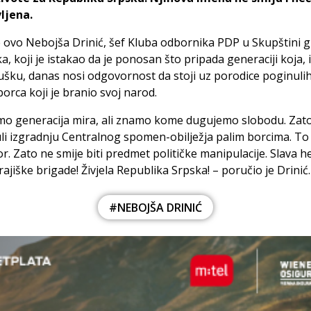
ljena.
 ovo Nebojša Drinić, šef Kluba odbornika PDP u Skupštini 
a, koji je istakao da je ponosan što pripada generaciji koja, 
ušku, danas nosi odgovornost da stoji uz porodice poginulih
orca koji je branio svoj narod.
smo generacija mira, ali znamo kome dugujemo slobodu. Zat
i izgradnju Centralnog spomen-obilježja palim borcima. To 
or. Zato ne smije biti predmet političke manipulacije. Slava h
ajiške brigade! Živjela Republika Srpska! – poručio je Drinić.
#NEBOJŠA DRINIĆ