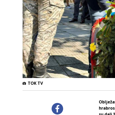
TOK TV
Oblježa
hrabros
su dali