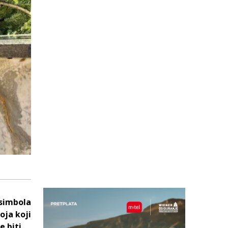
 simbola
oja koji
e biti