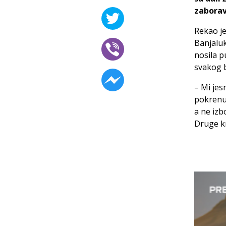
zaborav
Rekao je
Banjaluk
nosila p
svakog b
– Mi je
pokrenul
a ne izb
Druge kr