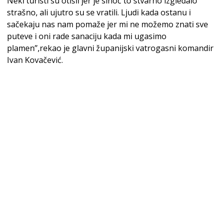
Neki turisti su otišli jer je sinoć to stvarno izgledalo
strašno, ali ujutro su se vratili. Ljudi kada ostanu i
sačekaju nas nam pomaže jer mi ne možemo znati sve
puteve i oni rade sanaciju kada mi ugasimo
plamen”,rekao je glavni županijski vatrogasni komandir
Ivan Kovačević.