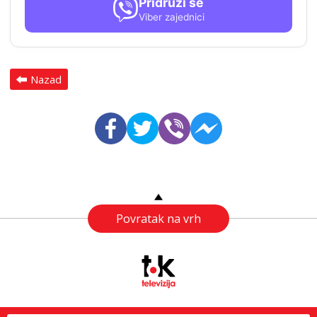
Pridruži se
Viber zajednici
Nazad
Povratak na vrh