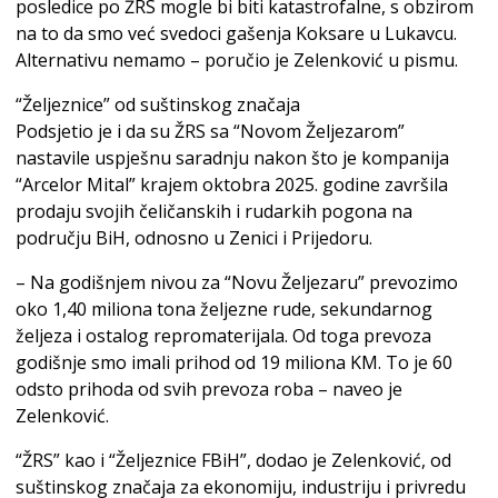
posledice po ŽRS mogle bi biti katastrofalne, s obzirom
na to da smo već svedoci gašenja Koksare u Lukavcu.
Alternativu nemamo – poručio je Zelenković u pismu.
“Željeznice” od suštinskog značaja
Podsjetio je i da su ŽRS sa “Novom Željezarom”
nastavile uspješnu saradnju nakon što je kompanija
“Arcelor Mital” krajem oktobra 2025. godine završila
prodaju svojih čeličanskih i rudarkih pogona na
području BiH, odnosno u Zenici i Prijedoru.
– Na godišnjem nivou za “Novu Željezaru” prevozimo
oko 1,40 miliona tona željezne rude, sekundarnog
željeza i ostalog repromaterijala. Od toga prevoza
godišnje smo imali prihod od 19 miliona KM. To je 60
odsto prihoda od svih prevoza roba – naveo je
Zelenković.
“ŽRS” kao i “Željeznice FBiH”, dodao je Zelenković, od
suštinskog značaja za ekonomiju, industriju i privredu