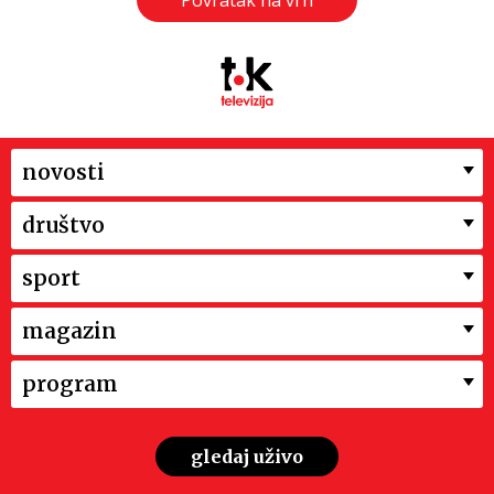
Povratak na vrh
novosti
društvo
sport
magazin
program
gledaj uživo