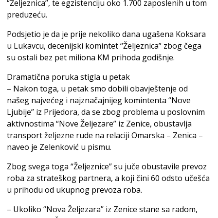
“Željeznica”, te egzistenciju oko 1.700 zaposlenih u tom
preduzeću.
Podsjetio je da je prije nekoliko dana ugašena Koksara
u Lukavcu, decenijski komintet “Željeznica” zbog čega
su ostali bez pet miliona KM prihoda godišnje.
Dramatična poruka stigla u petak
– Nakon toga, u petak smo dobili obavještenje od
našeg najvećeg i najznačajnijeg komintenta “Nove
Ljubije” iz Prijedora, da se zbog problema u poslovnim
aktivnostima “Nove Željezare” iz Zenice, obustavlja
transport željezne rude na relaciji Omarska – Zenica –
naveo je Zelenković u pismu.
Zbog svega toga “Željeznice” su juče obustavile prevoz
roba za strateškog partnera, a koji čini 60 odsto učešća
u prihodu od ukupnog prevoza roba.
– Ukoliko “Nova Željezara” iz Zenice stane sa radom,