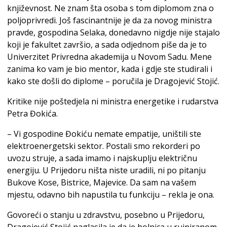
književnost. Ne znam šta osoba s tom diplomom zna o
poljoprivredi. Još fascinantnije je da za novog ministra
pravde, gospodina Selaka, donedavno nigdje nije stajalo
koji je fakultet završio, a sada odjednom piše da je to
Univerzitet Privredna akademija u Novom Sadu. Mene
zanima ko vam je bio mentor, kada i gdje ste studirali i
kako ste došli do diplome – poručila je Dragojević Stojić.
Kritike nije poštedjela ni ministra energetike i rudarstva
Petra Đokića.
– Vi gospodine Đokiću nemate empatije, uništili ste
elektroenergetski sektor. Postali smo rekorderi po
uvozu struje, a sada imamo i najskuplju električnu
energiju. U Prijedoru ništa niste uradili, ni po pitanju
Bukove Kose, Bistrice, Majevice. Da sam na vašem
mjestu, odavno bih napustila tu funkciju – rekla je ona.
Govoreći o stanju u zdravstvu, posebno u Prijedoru,