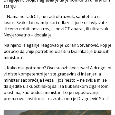
Dragojević Stojić naglasila je da je bolnica u ruiniranom
stanju.
– Nama ne radi CT, ne radi ultrazvuk, saniteti su u
kvaru. Svaki dan nam ljekari odlaze. Ljude uslovljavate –
ili ćemo dobiti novi krov, ili novi CT aparat, ili ultrazvuk.
Nevjerovatno – dodala je.
Na njeno izlaganje reagovao je Zoran Stevanović, koji je
poručio da „nije potrebno ulaziti u kvalifikacije budućih
ministara“.
– Kako nije potrebno? Ovo su ozbiljne stvari! A drugo, ni
vi niste kompetentni jer ste građevinski inženjer, a
ministar saobraćaja i veza. I još nešto – ne sviđa mi se
da sjedite u skupštinskoj sali sa kubanskom cigaretom
u ustima, kao budući ministar. To je nepoštovanje
prema ovoj instituciji – uzvratila mu je Dragojević Stojić.