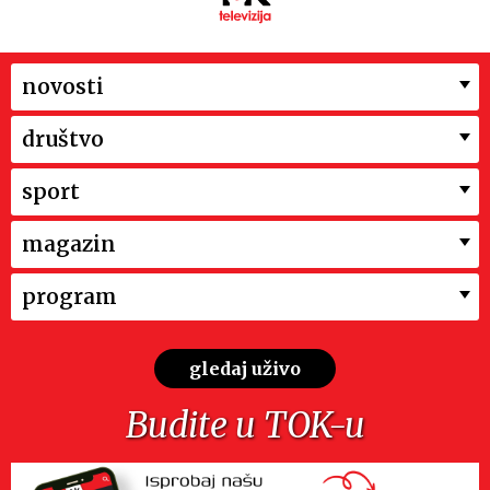
novosti
društvo
sport
magazin
program
gledaj uživo
Budite u TOK-u