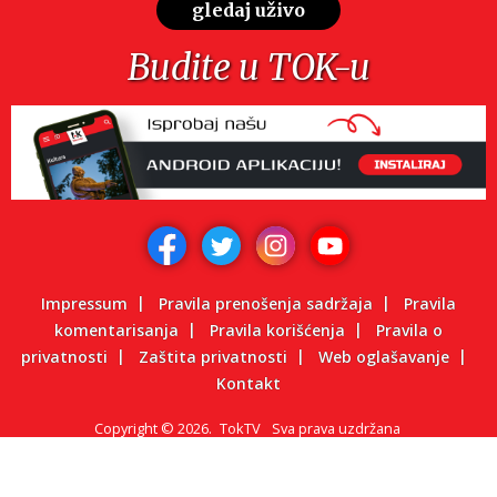
gledaj uživo
Budite u TOK-u
Impressum
Pravila prenošenja sadržaja
Pravila
komentarisanja
Pravila korišćenja
Pravila o
privatnosti
Zaštita privatnosti
Web oglašavanje
Kontakt
Copyright
©
2026.
TokTV
Sva prava uzdržana
Powered by: