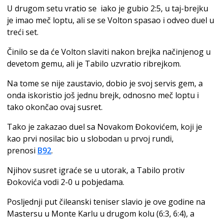
U drugom setu vratio se iako je gubio 2:5, u taj-brejku
je imao meč loptu, ali se se Volton spasao i odveo duel u
treći set.
Činilo se da će Volton slaviti nakon brejka načinjenog u
devetom gemu, ali je Tabilo uzvratio ribrejkom.
Na tome se nije zaustavio, dobio je svoj servis gem, a
onda iskoristio još jednu brejk, odnosno meč loptu i
tako okončao ovaj susret.
Tako je zakazao duel sa Novakom Đokovićem, koji je
kao prvi nosilac bio u slobodan u prvoj rundi,
prenosi
B92
.
Njihov susret igraće se u utorak, a Tabilo protiv
Đokovića vodi 2-0 u pobjedama.
Posljednji put čileanski teniser slavio je ove godine na
Mastersu u Monte Karlu u drugom kolu (6:3, 6:4), a