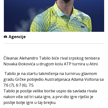
Agencije
Čileanac Alehandro Tabilo biće rival srpskog tenisera
Novaka Đokovića u drugom kolu ATP turnira u Atini.
Tabilo je na startu takmičenja na turniruu glavnom
gradu Grčke pobijedio Australijanaca Adama Voltona sa
7:6 (7), 6:7 (6), 7:5.
Tabilo je poslije velike borbe uspio da savlada rivala
nakon više od tri sata igre, a prvi dio igre riješio je
poslije bolje igre u taj-brejku.