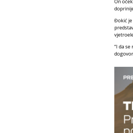
On očeku
doprinij
Đokić je
predstav
vjetroel
“I da se
dogovor 