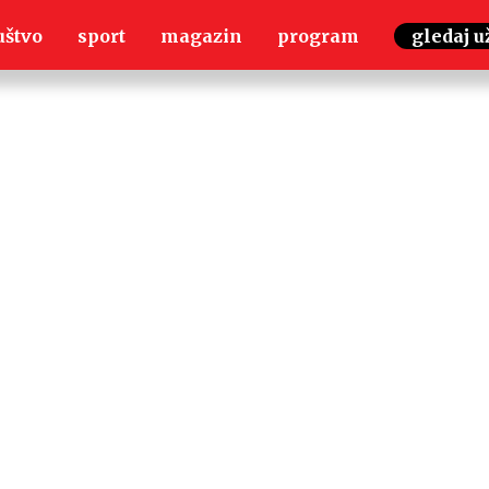
uštvo
sport
magazin
program
gledaj u