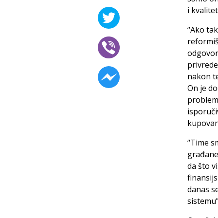
i kvalite
“Ako tak
reformiš
odgovori
privrede
nakon te
On je do
problemi
isporuči
kupovan
“Time sm
građane 
da što v
finansij
danas s
sistemu”