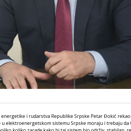
 energetike i rudarstva Republike Srpske Petar Đokić rekao 
e u elektroenergetskom sistemu Srpske moraju i trebaju da 
liko koliko zarade kako bi taj sistem bio održiv, stabilan, r