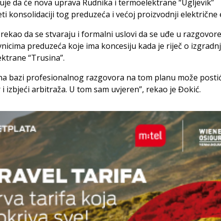
je da će nova uprava Rudnika i termoelektrane “Ugljevik”
eti konsolidaciji tog preduzeća i većoj proizvodnji električne 
 rekao da se stvaraju i formalni uslovi da se uđe u razgovore
nicima preduzeća koje ima koncesiju kada je riječ o izgradnj
ektrane “Trusina”.
 na bazi profesionalnog razgovora na tom planu može postić
i izbjeći arbitraža. U tom sam uvjeren”, rekao je Đokić.