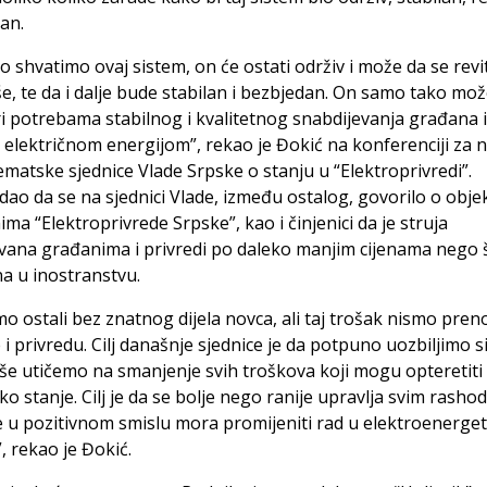
tan.
o shvatimo ovaj sistem, on će ostati održiv i može da se revit
e, te da i dalje bude stabilan i bezbjedan. On samo tako mož
 potrebama stabilnog i kvalitetnog snabdijevanja građana i
 električnom energijom”, rekao je Đokić na konferenciji za 
matske sjednice Vlade Srpske o stanju u “Elektroprivredi”.
dao da se na sjednici Vlade, između ostalog, govorilo o obje
ma “Elektroprivrede Srpske”, kao i činjenici da je struja
vana građanima i privredi po daleko manjim cijenama nego š
a u inostranstvu.
o ostali bez znatnog dijela novca, ali taj trošak nismo preno
i privredu. Cilj današnje sjednice je da potpuno uozbiljimo s
iše utičemo na smanjenje svih troškova koji mogu opteretiti
sko stanje. Cilj je da se bolje nego ranije upravlja svim rasho
e u pozitivnom smislu mora promijeniti rad u elektroenerg
, rekao je Đokić.