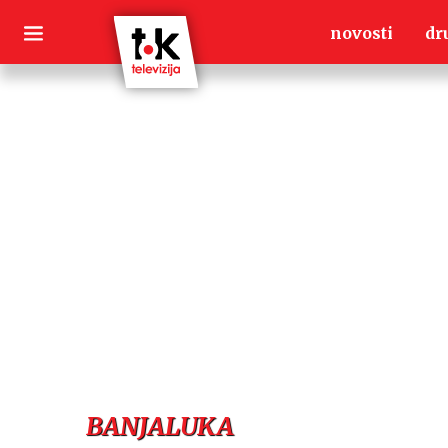
Skip
novosti
dr
to
content
BANJALUKA