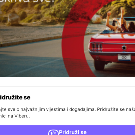
idružite se
jte sve o najvažnijim vijestima i događajima. Pridružite se naš
nici na Viberu.
Pridruži se