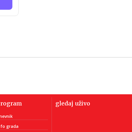
program
gledaj uživo
nevnik
nfo grada