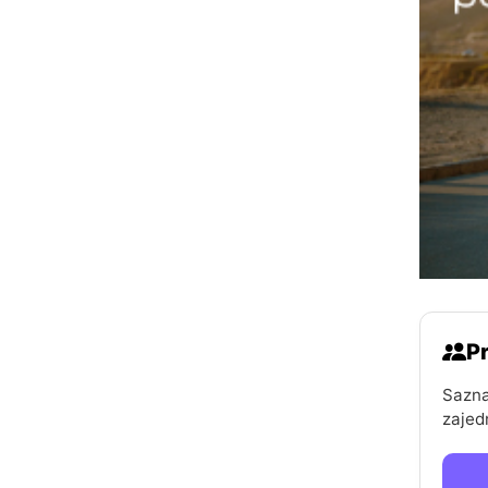
Pr
Sazna
zajed