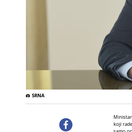
SRNA
Ministar
koji rad
samo ono