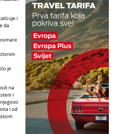
alizuje i
e da
novinare
ktivnim
to je
sili na
istem i
 njegovo
dima i od
etskom