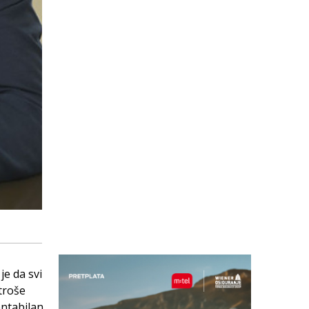
je da svi
troše
entabilan