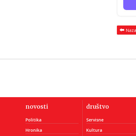
Naz
novosti
društvo
Politika
Servisne
Hronika
Kultura