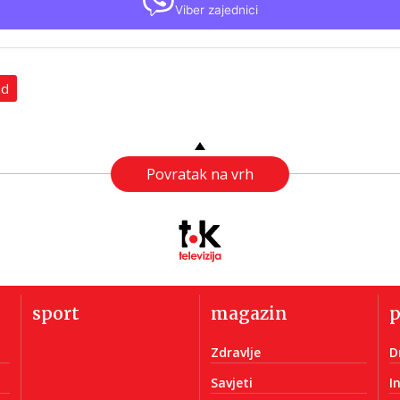
Viber zajednici
ad
Povratak na vrh
sport
magazin
Zdravlje
D
Savjeti
I