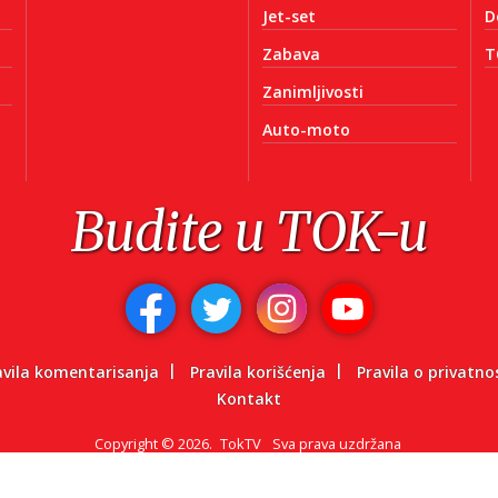
Jet-set
D
Zabava
T
Zanimljivosti
Auto-moto
Budite u TOK-u
avila komentarisanja
Pravila korišćenja
Pravila o privatno
Kontakt
Copyright
©
2026.
TokTV
Sva prava uzdržana
Powered by: