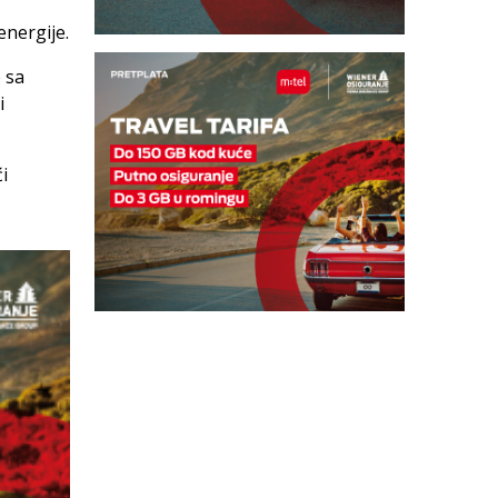
energije.
 sa
i
i