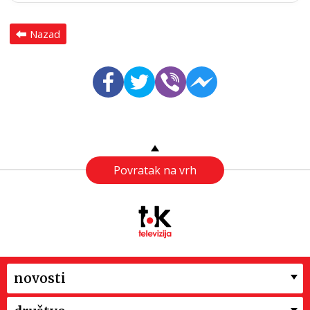
Nazad
Povratak na vrh
novosti