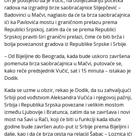
On je podsjetio da je Vučić, na obilježavanju početka
radova na izgradnji brze saobraćajnice Slijepčević –
Badovinci u Mačvi, naglasio da će ta brza saobraćajnica
ići ka Pavlovića mostu i graničnom prelazu prema
Republici Srpskoj, zatim da će se prema Republici
Srpskoj praviti širi granični prelazi, čime će biti brža i
bolja povezanost gradova iz Republike Srpske i Srbije.
– Od Bijeljine do Beograda, kada bude uskoro završena
pomenuta brza saobraćajnica u Mačvi, putovaće se,
kako reče predsjednik Vučić, sat i 15 minuta – istakao je
Dodik.
Kada se uzme u obzir, rekao je Dodik, da su zahvaljujući
Srbiji pod vođstvom Aleksandra Vučića i njegovoj pažnji,
Srbija i Republika Srpska povezane i velikim mostom
između Ljubovije i Bratunca, zatim da se završava i novi
most na Savi u Rači, koji će biti u funkciji kada iduće
godine bude završen auto-put iz Srbije prema Bijeljini i
dalje, kao i da će brza cesta na relaciji Šabac – Loznica ići